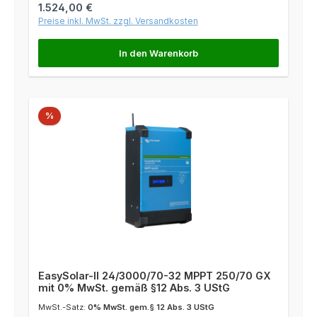
Regulärer Preis:
1.524,00 €
Preise inkl. MwSt. zzgl. Versandkosten
In den Warenkorb
Rabatt
%
EasySolar-II 24/3000/70-32 MPPT 250/70 GX
mit 0% MwSt. gemäß §12 Abs. 3 UStG
MwSt.-Satz:
0% MwSt. gem.§ 12 Abs. 3 UStG