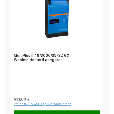
MultiPlus II 48/3000/35-32 GX
Wechselrichter/Ladegerät
Regulärer Preis:
631,00 €
Preise inkl. MwSt. zzgl. Versandkosten