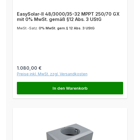
EasySolar-II 48/3000/35-32 MPPT 250/70 GX
mit 0% MwSt. gemäß §12 Abs. 3 UStG
MwSt.-Satz:
0% MwSt. gem.§ 12 Abs. 3 UStG
Regulärer Preis:
1.080,00 €
Preise inkl. MwSt. zzgl. Versandkosten
In den Warenkorb