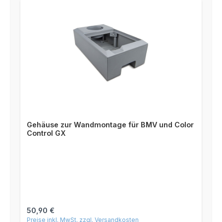
Gehäuse zur Wandmontage für BMV und Color
Control GX
Regulärer Preis:
50,90 €
Preise inkl. MwSt. zzgl. Versandkosten