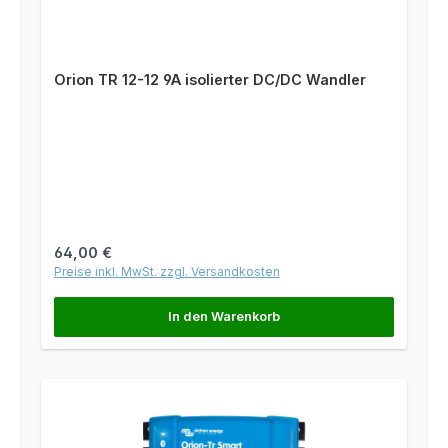
Orion TR 12-12 9A isolierter DC/DC Wandler
Regulärer Preis:
64,00 €
Preise inkl. MwSt. zzgl. Versandkosten
In den Warenkorb