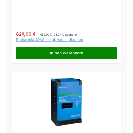
Verkaufspreis:
Regulärer Preis:
829,00 €
1.080,00 €
(23.24% gespart)
Preise inkl. MwSt. zzgl. Versandkosten
In den Warenkorb