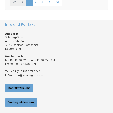
Seite
Seite
Seite
1
2
3
Info und Kontakt
Anschrift
Solarbag-Shop
Alte Dorfstr. 34
17166 Dahmen-Rothenmoor
Deutschland
Geschäftszeiten:
Mo-Do: 10:00-12:00 und 13:00-15:30 Uhr
Freitag: 10:00-13:00 Uhr
Tel.: +49 (0)39953 798040
E-Mail: info@solarbag-shop.de
Kontaktformular
Vertrag widerrufen