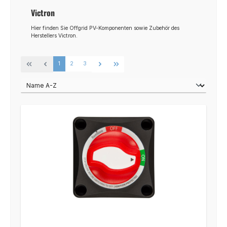
Victron
Hier finden Sie Offgrid PV-Komponenten sowie Zubehör des
Herstellers Victron.
Seite
Seite
Seite
1
2
3