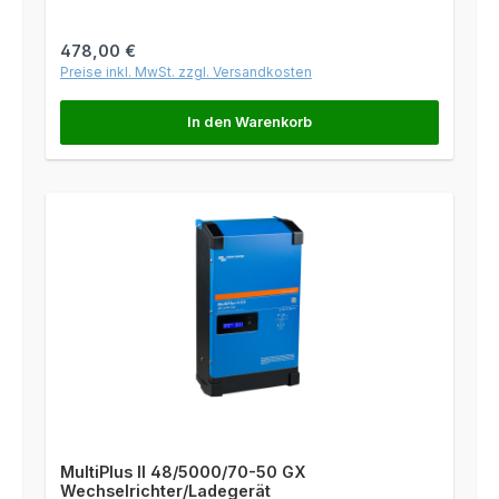
Regulärer Preis:
478,00 €
Preise inkl. MwSt. zzgl. Versandkosten
In den Warenkorb
MultiPlus II 48/5000/70-50 GX
Wechselrichter/Ladegerät