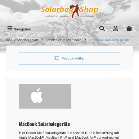
Zum Hauptinhalt springen
Navigation
mobile Solarladegeräte
Apple Geräte solar laden
MacBook Solarladegeräte
Produkt-Filter
MacBook Solarladegeräte
Hier finden Sie Solarladegeräte, die speziell für die Benutzung mit
Apple MacBook®, MacBook Pro® und MacBook Air® vorkonfiguriert