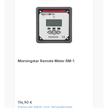
Morningstar Remote Meter RM-1
Regulärer Preis:
114,90 €
Preise inkl. MwSt. zzgl. Versandkosten