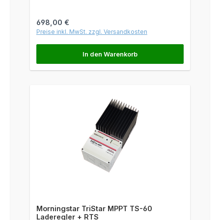
Regulärer Preis:
698,00 €
Preise inkl. MwSt. zzgl. Versandkosten
In den Warenkorb
Morningstar TriStar MPPT TS-60
Laderegler + RTS