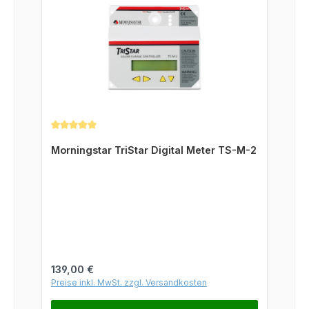
Durchschnittliche Bewertung von 5 von 5 Sternen
Morningstar TriStar Digital Meter TS-M-2
Regulärer Preis:
139,00 €
Preise inkl. MwSt. zzgl. Versandkosten