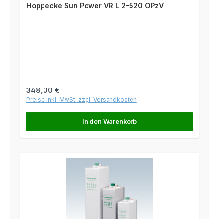
Hoppecke Sun Power VR L 2-520 OPzV
Regulärer Preis:
348,00 €
Preise inkl. MwSt. zzgl. Versandkosten
In den Warenkorb