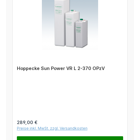
Hoppecke Sun Power VR L 2-370 OPzV
Regulärer Preis:
289,00 €
Preise inkl. MwSt. zzgl. Versandkosten