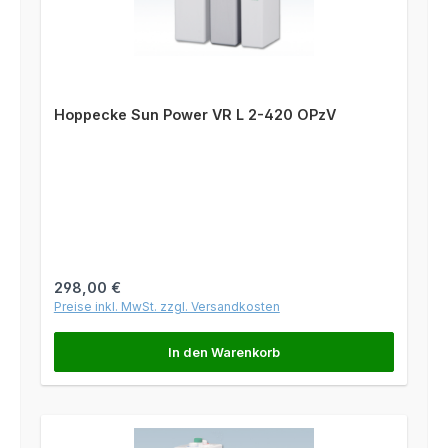
Hoppecke Sun Power VR L 2-420 OPzV
Regulärer Preis:
298,00 €
Preise inkl. MwSt. zzgl. Versandkosten
In den Warenkorb