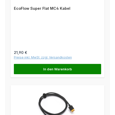
EcoFlow Super Flat MC4 Kabel
Regulärer Preis:
21,90 €
Preise inkl. MwSt. zzgl. Versandkosten
In den Warenkorb