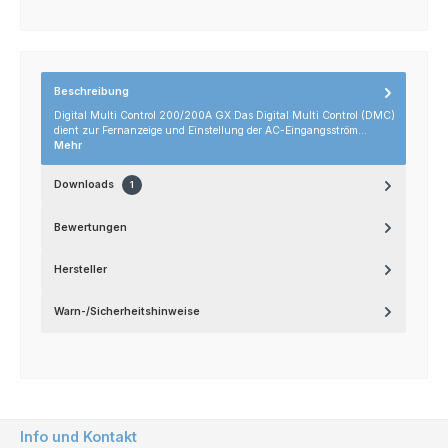
Beschreibung
Digital Multi Control 200/200A GX Das Digital Multi Control (DMC)
dient zur Fernanzeige und Einstellung der AC-Eingangsström…
Mehr
Downloads
1
Bewertungen
Hersteller
Warn-/Sicherheitshinweise
Info und Kontakt