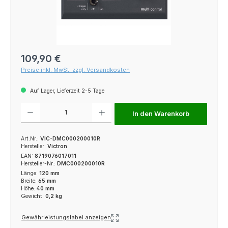
Regulärer Preis:
109,90 €
Preise inkl. MwSt. zzgl. Versandkosten
Auf Lager, Lieferzeit 2-5 Tage
Produkt Anzahl: Gib den gewünschten Wert ein oder benutze die Schaltfl
In den Warenkorb
Art.Nr.:
VIC-DMC000200010R
Hersteller:
Victron
EAN:
8719076017011
Hersteller-Nr.:
DMC000200010R
Länge:
120 mm
Breite:
65 mm
Höhe:
40 mm
Gewicht:
0,2 kg
Gewährleistungslabel anzeigen