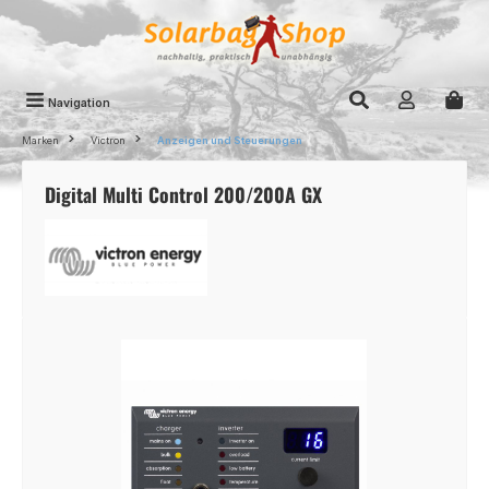
Zum Hauptinhalt springen
Navigation
Marken
Victron
Anzeigen und Steuerungen
Digital Multi Control 200/200A GX
Bildergalerie überspringen