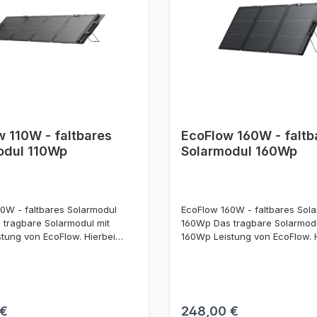
 110W - faltbares
EcoFlow 160W - faltb
odul 110Wp
Solarmodul 160Wp
0W - faltbares Solarmodul
EcoFlow 160W - faltbares Sol
 tragbare Solarmodul mit
160Wp Das tragbare Solarmodu
tung von EcoFlow. Hierbei
160Wp Leistung von EcoFlow. 
 sich um ein faltbares,
handelt es sich um ein faltbar
 Solarmodul mit XT60-
bifaziales Solarmodul mit XT60
n zum Laden von
Verbindern zum Laden von
ions mit XT60-Eingang oder
Powerstations. Dank des integ
luss an Solar-Inselanlagen
Modulständers lässt sich das 
r Preis:
Regulärer Preis:
 €
248,00 €