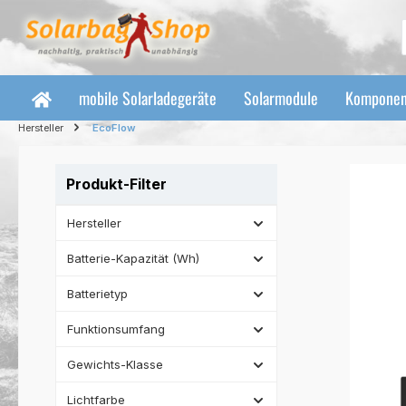
 Hauptinhalt springen
Zur Suche springen
Zur Hauptnavigation springen
mobile Solarladegeräte
Solarmodule
Komponen
Hersteller
EcoFlow
Produkt-Filter
Hersteller
Batterie-Kapazität (Wh)
Batterietyp
Funktionsumfang
Gewichts-Klasse
Lichtfarbe