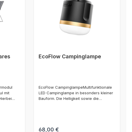
ares
EcoFlow Campinglampe
armodul
EcoFlow CampinglampeMultifunktionale
l mit
LED Campinglampe in besonders kleiner
Hierbei
Bauform. Die Helligkeit sowie die
es,
verschiedenen Leucht-Modi der Lampe
-
werden über den Hauptschalter geregelt.
Die Leuchtkraft beträgt max. 400 Lumen.
rierten
In der niedrigsten Stufe (Abblendlicht)
Solarmodul
reicht eine Akkuladung bis zu 24
Regulärer Preis:
68,00 €