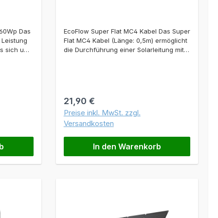
l 60Wp Das
EcoFlow Super Flat MC4 Kabel Das Super
 Leistung
Flat MC4 Kabel (Länge: 0,5m) ermöglicht
es sich um
die Durchführung einer Solarleitung mit
armodul zum
MC4-Verbindern direkt durch das
XT60 Solar-
Rahmenprofil eines Fensters.
en
Lieferumfang 1 x EcoFlow Super Flat MC4
l
Kabel, Länge: 0,5m
ck oder am
Regulärer Preis:
21,90 €
tformat
Preise inkl. MwSt. zzgl.
7 × 309 ×
Versandkosten
as Modul
tehen
h ein
b
In den Warenkorb
n 1,5m
t DC5521
m
Endgeräte
n auch
armoduls
max. 10W
 Das