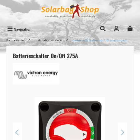
Zum Hauptinhalt springen
Navigation
Komponenten
Installationsmaterial
Batterie-Schalter und -Sicherungen
Batterieschalter On/Off 275A
Bildergalerie überspringen