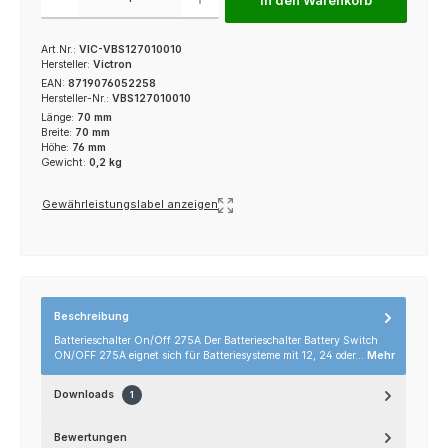
In den Warenkorb
Art.Nr.:
VIC-VBS127010010
Hersteller:
Victron
EAN:
8719076052258
Hersteller-Nr.:
VBS127010010
Länge:
70 mm
Breite:
70 mm
Höhe:
76 mm
Gewicht:
0,2 kg
Gewährleistungslabel anzeigen
Beschreibung
Batterieschalter On/Off 275A Der Batterieschalter Battery Switch
ON/OFF 275A eignet sich für Batteriesysteme mit 12, 24 oder…
Mehr
Downloads
1
Bewertungen