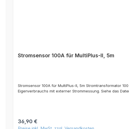
Stromsensor 100A für MultiPlus-II, 5m
Stromsensor 100A für MultiPlus-II, 5m Stromtransformator 10
Eigenverbrauchs mit externer Strommessung. Siehe das Datenbl
Regulärer Preis:
36,90 €
Preise inkl. MwSt. zzgl. Versandkosten