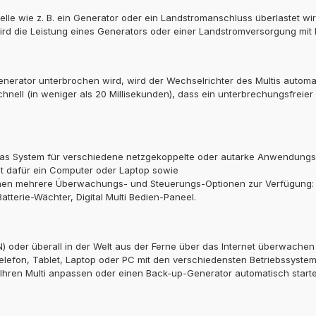
elle wie z. B. ein Generator oder ein Landstromanschluss überlastet w
ird die Leistung eines Generators oder einer Landstromversorgung mit E
enerator unterbrochen wird, wird der Wechselrichter des Multis autom
nell (in weniger als 20 Millisekunden), dass ein unterbrechungsfreie
s System für verschiedene netzgekoppelte oder autarke Anwendungsmög
t dafür ein Computer oder Laptop sowie
hen mehrere Überwachungs- und Steuerungs-Optionen zur Verfügung: 
tterie-Wächter, Digital Multi Bedien-Paneel.
AN) oder überall in der Welt aus der Ferne über das Internet überwach
elefon, Tablet, Laptop oder PC mit den verschiedensten Betriebssystem
 Ihren Multi anpassen oder einen Back-up-Generator automatisch starte