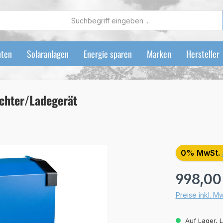
ten
Solaranlagen
Energie sparen
Marken
Hersteller
chter/Ladegerät
0% MwSt.
Regulärer Preis
998,00
Preise inkl. M
Auf Lager, L