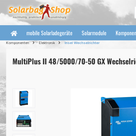
 Hauptinhalt springen
Zur Suche springen
Zur Hauptnavigation springen
mobile Solarladegeräte
Solarmodule
Komponen
Komponenten
Elektronik
Insel Wechselrichter
MultiPlus II 48/5000/70-50 GX Wechselri
Bildergalerie überspringen