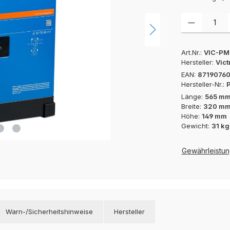
Produkt Anzah
Art.Nr.:
VIC-P
Hersteller:
Vict
EAN:
8719076
Hersteller-Nr.:
Länge:
565 m
Breite:
320 m
Höhe:
149 mm
Gewicht:
31 kg
Gewährleistun
Warn-/Sicherheitshinweise
Hersteller