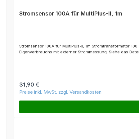
Stromsensor 100A für MultiPlus-II, 1m
Stromsensor 100A für MultiPlus-II, 1m Stromtransformator 100
Eigenverbrauchs mit externer Strommessung. Siehe das Datenbl
Regulärer Preis:
31,90 €
Preise inkl. MwSt. zzgl. Versandkosten