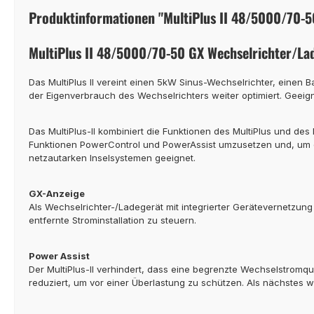
Produktinformationen "MultiPlus II 48/5000/70-5
MultiPlus II 48/5000/70-50 GX Wechselrichter/La
Das MultiPlus II vereint einen 5kW Sinus-Wechselrichter, einen
der Eigenverbrauch des Wechselrichters weiter optimiert. Geei
Das MultiPlus-II kombiniert die Funktionen des MultiPlus und des
Funktionen PowerControl und PowerAssist umzusetzen und, um de
netzautarken Inselsystemen geeignet.
GX-Anzeige
Als Wechselrichter-/Ladegerät mit integrierter Gerätevernetzung
entfernte Strominstallation zu steuern.
Power Assist
Der MultiPlus-II verhindert, dass eine begrenzte Wechselstromqu
reduziert, um vor einer Überlastung zu schützen. Als nächstes w