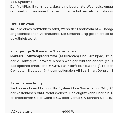
ESS Systeme
Der MultiPlus-II verhindert, dass eine begrenzte Wechselstromqu
reduziert, um vor einer Überlastung zu schützen. Als nächstes w
UPS-Funktion
Im Falle eines Netzfehlers oder, wenn der Landstrom bzw. Bordg
angeschlossenen Verbraucher. Die Umschaltung geschieht so sch
gewährleistet ist.
einzigartige Software für Solaranlagen
Mehrere Softwareprogramme (Assistenten) sind verfügbar, um da
der VEConfigure Software binnen weniger Minuten ändern (es is
das optional erhältliche
MK3-USB-Interface
notwendig). Es ste
Computer, Bluetooth (mit dem optionalen VE.Bus Smart Dongle), Ba
Fernüberwachung
Sie können Ihren Multi und Ihr System / Ihre Systeme vor Ort (L
der kostenlosen VRM Portal Website. Der Zugriff kann über ein T
erforderlichen Color Control GX oder Venus GX können Sie z. B.
AC-Leistung:
4000 W