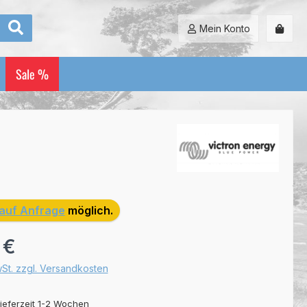
Mein Konto
Sale %
auf Anfrage
möglich.
:
 €
wSt. zzgl. Versandkosten
ieferzeit 1-2 Wochen