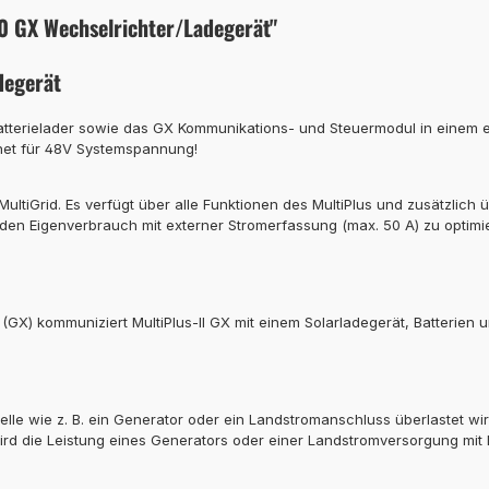
0 GX Wechselrichter/Ladegerät"
degerät
 Batterielader sowie das GX Kommunikations- und Steuermodul in einem 
gnet für 48V Systemspannung!
 MultiGrid. Es verfügt über alle Funktionen des MultiPlus und zusätzlic
n Eigenverbrauch mit externer Stromerfassung (max. 50 A) zu optimier
 (GX) kommuniziert MultiPlus-II GX mit einem Solarladegerät, Batterie
elle wie z. B. ein Generator oder ein Landstromanschluss überlastet w
ird die Leistung eines Generators oder einer Landstromversorgung mit E