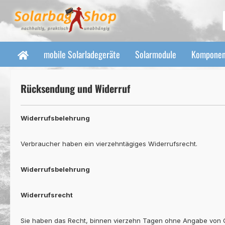
 Hauptinhalt springen
Zur Suche springen
Zur Hauptnavigation springen
mobile Solarladegeräte
Solarmodule
Komponen
Rücksendung und Widerruf
Widerrufsbelehrung
Verbraucher haben ein vierzehntägiges Widerrufsrecht.
Widerrufsbelehrung
Widerrufsrecht
Sie haben das Recht, binnen vierzehn Tagen ohne Angabe von Gr