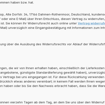
genommen haben bzw. hat.
op, Alte Dorfstr. 34, 17166 Dahmen-Rothenmoor, Deutschland, kundens
ief oder eine E-Mail) über Ihren Entschluss, diesen Vertrag zu widerrufe
st. Sie können Ihr Widerrufsrecht auch online unter
Vertrag widerruf
E-Mail) unverzüglich eine Eingangsbestätigung mit Informationen zum I
eilung über die Ausübung des Widerrufsrechts vor Ablauf der Widerrufsf
gen, die wir von Ihnen erhalten haben, einschließlich der Lieferkoste
ns angebotene, günstigste Standardlieferung gewählt haben), unverzüg
es Vertrags bei uns eingegangen ist. Für diese Rückzahlung verwenden 
drücklich etwas anderes vereinbart; in keinem Fall werden Ihnen wege
ten haben oder bis Sie den Nachweis erbracht haben, dass Sie die Wa
 binnen vierzehn Tagen ab dem Tag, an dem Sie uns über den Widerruf