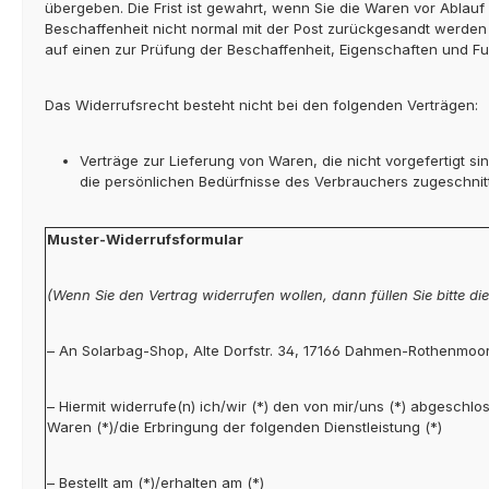
übergeben. Die Frist ist gewahrt, wenn Sie die Waren vor Ablau
Beschaffenheit nicht normal mit der Post zurückgesandt werden
auf einen zur Prüfung der Beschaffenheit, Eigenschaften und F
Das Widerrufsrecht besteht nicht bei den folgenden Verträgen:
Verträge zur Lieferung von Waren, die nicht vorgefertigt s
die persönlichen Bedürfnisse des Verbrauchers zugeschnitt
Muster-Widerrufsformular
(Wenn Sie den Vertrag widerrufen wollen, dann füllen Sie bitte d
– An Solarbag-Shop, Alte Dorfstr. 34, 17166 Dahmen-Rothenmo
– Hiermit widerrufe(n) ich/wir (*) den von mir/uns (*) abgesch
Waren (*)/die Erbringung der folgenden Dienstleistung (*)
– Bestellt am (*)/erhalten am (*)