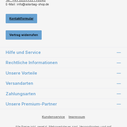
Tel.: +49 (0)39953 798040
E-Mail: info@solarbag-shop.de
Kontaktformular
Vertrag widerrufen
Hilfe und Service
Rechtliche Informationen
Unsere Vorteile
Versandarten
Zahlungsarten
Unsere Premium-Partner
Kundenservice
Impressum
Alle Preise inkl. gesetzl. Mehrwertsteuer zzgl.
Versandkosten
und ggf.