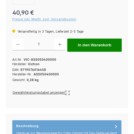
Regulärer Preis:
40,90 €
Preise inkl. MwSt. zzgl. Versandkosten
Versandfertig in 3 Tagen, Lieferzeit 2-5 Tage
Produkt Anzahl: Gib den gewünschten Wert ein oder benutze die Schaltfl
In den Warenkorb
Art.Nr.:
VIC-ASS050400000
Hersteller:
Victron
EAN:
8719076016458
Hersteller-Nr.:
ASS050400000
Gewicht:
0,28 kg
Gewährleistungslabel anzeigen
Beschreibung
Gehäuse zur Wandmontage für Color Control GX Das Gehäuse dient