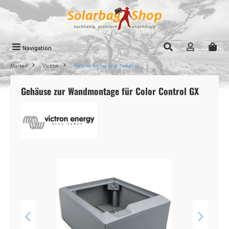
Zum Hauptinhalt springen
Navigation
Marken
Victron
Victron Kabel und Zubehör
Gehäuse zur Wandmontage für Color Control GX
Bildergalerie überspringen