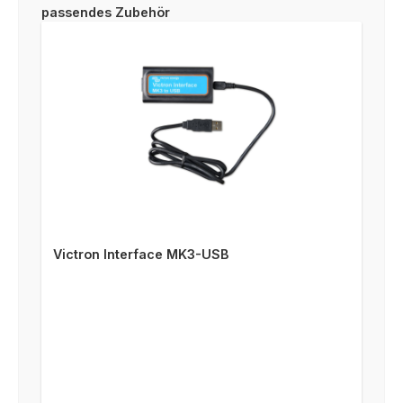
Produktgalerie überspringen
passendes Zubehör
Victron Interface MK3-USB