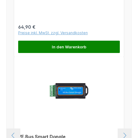
Regulärer Preis:
64,90 €
Preise inkl. MwSt. zzgl. Versandkosten
In den Warenkorb
VE.Bus Smart Dongle