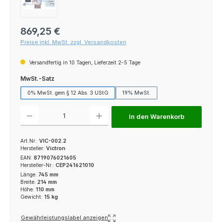
Regulärer Preis:
869,25 €
Preise inkl. MwSt. zzgl. Versandkosten
Versandfertig in 10 Tagen, Lieferzeit 2-5 Tage
auswählen
MwSt.-Satz
0% MwSt. gem.§ 12 Abs. 3 UStG
19% MwSt.
Produkt Anzahl: Gib den gewünschten Wert ein oder benutze die Schaltfl
In den Warenkorb
Art.Nr.:
VIC-002.2
Hersteller:
Victron
EAN:
8719076021605
Hersteller-Nr.:
CEP241621010
Länge:
745 mm
Breite:
214 mm
Höhe:
110 mm
Gewicht:
15 kg
Gewährleistungslabel anzeigen