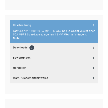
Beschreibung
EasySolar 24/1600/40-16 MPPT 100/50 Das EasySolar vereint einen
50A MPPT Solar-Laderegler, einen 1,6 kVA Wechselrichter, ein…
Mehr
Downloads
2
Bewertungen
Hersteller
Warn-/Sicherheitshinweise