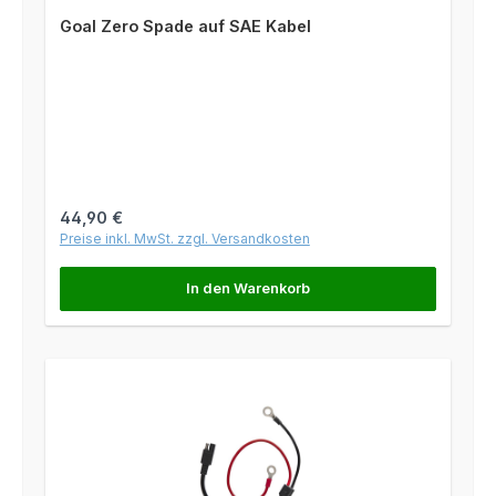
Goal Zero Spade auf SAE Kabel
Regulärer Preis:
44,90 €
Preise inkl. MwSt. zzgl. Versandkosten
In den Warenkorb