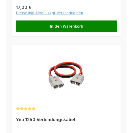
Regulärer Preis:
17,00 €
Preise inkl. MwSt. zzgl. Versandkosten
In den Warenkorb
Durchschnittliche Bewertung von 5 von 5 Sternen
Yeti 1250 Verbindungskabel