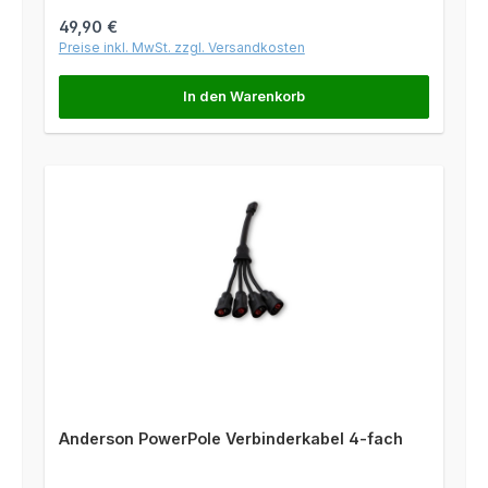
Regulärer Preis:
49,90 €
Preise inkl. MwSt. zzgl. Versandkosten
In den Warenkorb
Anderson PowerPole Verbinderkabel 4-fach