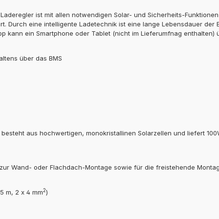
aderegler ist mit allen notwendigen Solar- und Sicherheits-Funktione
. Durch eine intelligente Ladetechnik ist eine lange Lebensdauer der Ba
App kann ein Smartphone oder Tablet (nicht im Lieferumfnag enthalten)
altens über das BMS
besteht aus hochwertigen, monokristallinen Solarzellen und liefert 10
zur Wand- oder Flachdach-Montage sowie für die freistehende Monta
2
(5 m, 2 x 4 mm
)