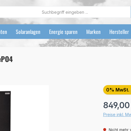
ten
Solaranlagen
Energie sparen
Marken
Hersteller
FePO4
0% MwSt.
Regulärer Preis
849,00
Preise inkl. M
Nicht mehr 