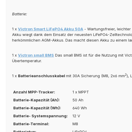
Batterie:
1 x
Victron Smart LiFePO4 Akku 50A
- Wartungsfreier, leichte
Akku wiegt dank dem Einsatz der neuesten LiFePO4-Zelltechnolog
herkömmlichen AGM-Akkus. Das macht diesen Akku zu einem langl
1 x
Victron small BMS
Das small BMS ist für die Nutzung mit V
Übertemperatur.
2
1 x
Batterieanschlusskabel
mit 30A Sicherung (M8, 2x6 mm
),
Anzahl MPP-Tracker:
1 x MPPT
Batterie-Kapazität (Ah):
50 Ah
Batterie-Kapazität (Wh):
640 Wh
Batterie- Systemspannung:
12 V
Batterie-Terminal:
M8
Batterietyp:
LiFePO4