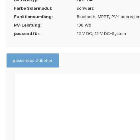
Farbe Solarmodul:
schwarz
Funktionsumfang:
Bluetooth, MPPT, PV-Laderegler
PV-Leistung:
100 Wp
passend für:
12 V DC, 12 V DC-System
passendes Zubehör
Produktgalerie überspringen