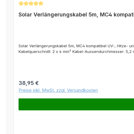
Durchschnittliche Bewertung von 5 von 5 Sternen
Solar Verlängerungskabel 5m, MC4 kompat
Solar Verlängerungskabel 5m, MC4 kompatibel UV-, Hitze- u
Kabelquerschnitt: 2 x 4 mm² Kabel-Aussendurchmesser: 5,2 
Regulärer Preis:
38,95 €
Preise inkl. MwSt. zzgl. Versandkosten