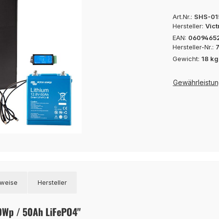
Art.Nr.:
SHS-01
Hersteller:
Vict
EAN:
0609465
Hersteller-Nr.:
Gewicht:
18 kg
Gewährleistun
nweise
Hersteller
00Wp / 50Ah LiFePO4"