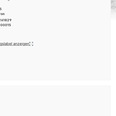
5
ron
261829
700015
gslabel anzeigen