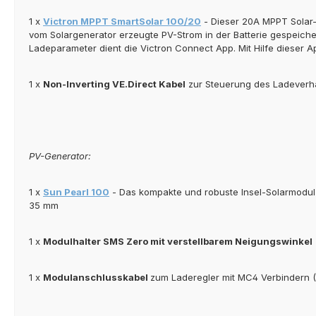
1 x
Victron MPPT SmartSolar 100/20
- Dieser 20A MPPT Solar-L
vom Solargenerator erzeugte PV-Strom in der Batterie gespeichert
Ladeparameter dient die Victron Connect App. Mit Hilfe dieser 
1 x
Non-Inverting VE.Direct Kabel
zur Steuerung des Ladeverh
PV-Generator:
1 x
Sun Pearl 100
- Das kompakte und robuste Insel-Solarmodul 
35 mm
1 x
Modulhalter SMS Zero mit verstellbarem Neigungswinkel
1 x
Modulanschlusskabel
zum Laderegler mit MC4 Verbindern 