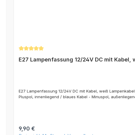
Durchschnittliche Bewertung von 5 von 5 Sternen
E27 Lampenfassung 12/24V DC mit Kabel, 
E27 Lampenfassung 12/24V DC mit Kabel, weiß Lampenkabel für
Pluspol, innenliegend / blaues Kabel - Minuspol, außenliegen
Regulärer Preis:
9,90 €