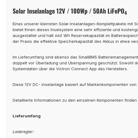
Solar Inselanlage 12V / 100Wp / 50Ah LiFePO
4
Eines unserer kleinsten Solar-Inselanlagen-Komplettpakete mit 
bietet Ihnen dieses Inselsystem eine sehr effiziente und kost
ausgestattet und hält 640 Wh Reservekapazität im Batteriespeiche
der Praxis die effektive Speicherkapazität des Akkus in etwa v
Im Lieferumfang sind ebenso das SmallBMS Batteriemanagement-
doppelt vor Überladung und Überspannung geschützt. Sowohl der
Systemdaten über die Victron Connect App des Herstellers.
Diese 12V DC- Inselanlage basiert auf Markenkomponenten von V
Detaillierte Informationen zu den einzelnen Komponenten finden 
Lieferumfang
Laderegler: