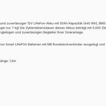
r und zuverlässiger 12V LiFePo4-Akku mit 50Ah Kapazität (640 Wh), BM
ie nur 7 kg! Die Zyklenlebensdauer dieses Akkus beträgt mit 5.000 Zkl
ebigen und zuverlässigen Begleiter Ihrer Solaranlage.
ictron Smart LiFePO4 Batterien mit M8 Rundsteckverbinder ausgelegt 
 Länge: 1,5m