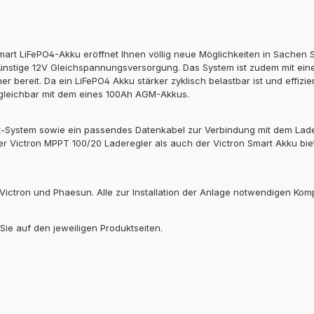
Smart LiFePO4-Akku eröffnet Ihnen völlig neue Möglichkeiten in Sache
engünstige 12V Gleichspannungsversorgung. Das System ist zudem mit ei
r bereit. Da ein LiFePO4 Akku stärker zyklisch belastbar ist und effizi
ergleichbar mit dem eines 100Ah AGM-Akkus.
System sowie ein passendes Datenkabel zur Verbindung mit dem Lader
 Victron MPPT 100/20 Laderegler als auch der Victron Smart Akku biet
ictron und Phaesun. Alle zur Installation der Anlage notwendigen Kom
Sie auf den jeweiligen Produktseiten.