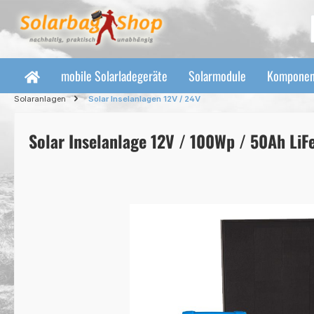
 Hauptinhalt springen
Zur Suche springen
Zur Hauptnavigation springen
mobile Solarladegeräte
Solarmodule
Komponen
Solaranlagen
Solar Inselanlagen 12V / 24V
Solar Inselanlage 12V / 100Wp / 50Ah Li
Bildergalerie überspringen