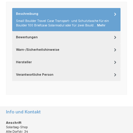
Beschreibung
Small Boulder Travel Case Transport- und Schutztasche für ein
Boulder 100 Briefcase Solarmodul oder für zwei Bould…
Mehr
Bewertungen
Warn-/Sicherheitshinweise
Hersteller
Verantwortliche Person
Info und Kontakt
Anschrift
Solarbag-Shop
Alte Dorfstr. 34