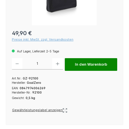
Regulärer Preis:
49,90 €
Preise inkl. MwSt. zzgl. Versandkosten
Auf Lager, Lieferzeit 2-5 Tage
Produkt Anzahl: Gib den gewünschten Wert ein oder benutze die Schaltfl
In den Warenkorb
Art.Nr.:
GZ-92100
Hersteller:
GoalZero
EAN:
0847974006269
Hersteller-Nr.:
92100
Gewicht:
0,5 kg
Gewährleistungslabel anzeigen