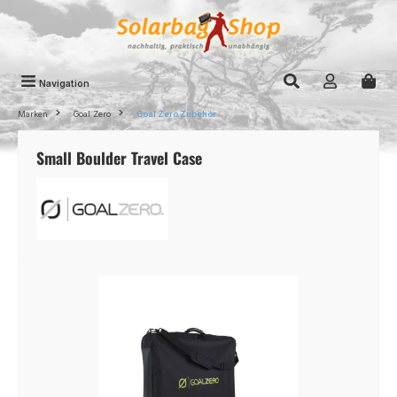
Zum Hauptinhalt springen
Navigation
Marken
Goal Zero
Goal Zero Zubehör
Small Boulder Travel Case
Bildergalerie überspringen