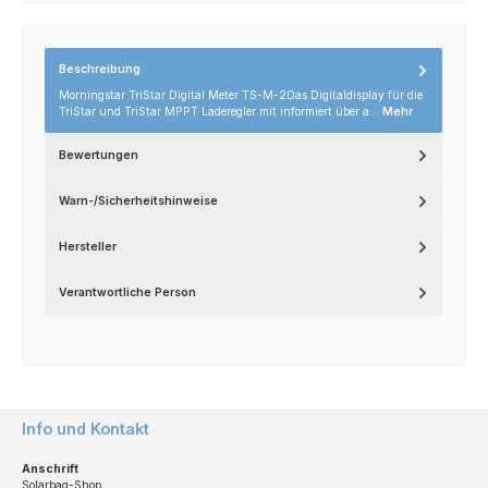
Beschreibung
Morningstar TriStar Digital Meter TS-M-2Das Digitaldisplay für die
TriStar und TriStar MPPT Laderegler mit informiert über a…
Mehr
Bewertungen
Warn-/Sicherheitshinweise
Hersteller
Verantwortliche Person
Info und Kontakt
Anschrift
Solarbag-Shop