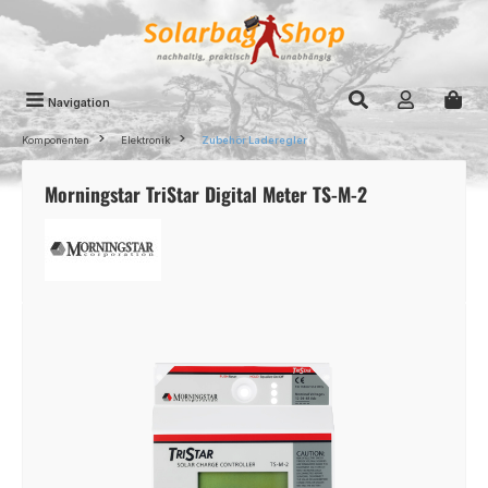
Zum Hauptinhalt springen
Navigation
Komponenten
Elektronik
Zubehör Laderegler
Morningstar TriStar Digital Meter TS-M-2
Bildergalerie überspringen