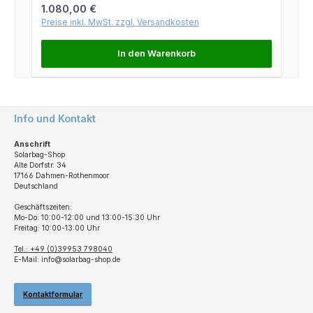
Regulärer Preis:
1.080,00 €
Preise inkl. MwSt. zzgl. Versandkosten
In den Warenkorb
Info und Kontakt
Anschrift
Solarbag-Shop
Alte Dorfstr. 34
17166 Dahmen-Rothenmoor
Deutschland
Geschäftszeiten:
Mo-Do: 10:00-12:00 und 13:00-15:30 Uhr
Freitag: 10:00-13:00 Uhr
Tel.: +49 (0)39953 798040
E-Mail: info@solarbag-shop.de
Kontaktformular