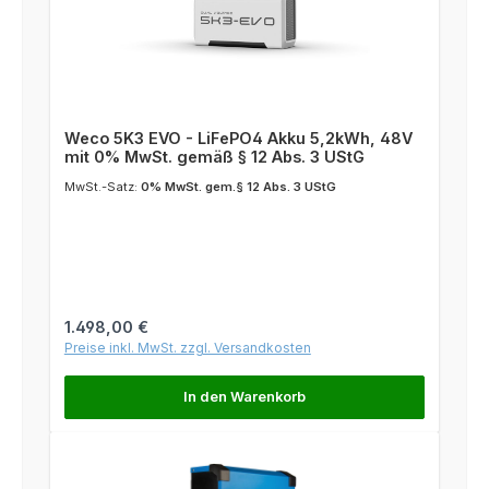
Weco 5K3 EVO - LiFePO4 Akku 5,2kWh, 48V
mit 0% MwSt. gemäß § 12 Abs. 3 UStG
MwSt.-Satz:
0% MwSt. gem.§ 12 Abs. 3 UStG
Regulärer Preis:
1.498,00 €
Preise inkl. MwSt. zzgl. Versandkosten
In den Warenkorb