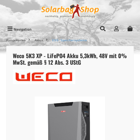
Zum Hauptinhalt springen
Navigation
Komponenten
Akkus
ESS- Speichersysteme
Weco 5K3 XP - LiFePO4 Akku 5,3kWh, 48V mit 0%
MwSt. gemäß § 12 Abs. 3 UStG
Bildergalerie überspringen