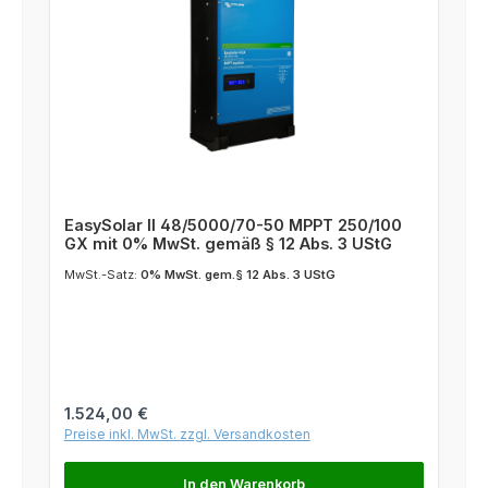
EasySolar II 48/5000/70-50 MPPT 250/100
GX mit 0% MwSt. gemäß § 12 Abs. 3 UStG
MwSt.-Satz:
0% MwSt. gem.§ 12 Abs. 3 UStG
Regulärer Preis:
1.524,00 €
Preise inkl. MwSt. zzgl. Versandkosten
In den Warenkorb