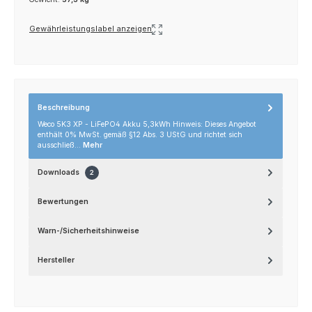
Gewährleistungslabel anzeigen
Beschreibung
Weco 5K3 XP - LiFePO4 Akku 5,3kWh Hinweis: Dieses Angebot
enthält 0% MwSt. gemäß §12 Abs. 3 UStG und richtet sich
ausschließ…
Mehr
Downloads
2
Bewertungen
Warn-/Sicherheitshinweise
Hersteller