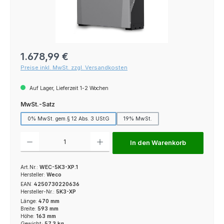
Regulärer Preis:
1.678,99 €
Preise inkl. MwSt. zzgl. Versandkosten
Auf Lager, Lieferzeit 1-2 Wochen
auswählen
MwSt.-Satz
0% MwSt. gem.§ 12 Abs. 3 UStG
19% MwSt.
Produkt Anzahl: Gib den gewünschten Wert ein oder benutze die Schaltfl
In den Warenkorb
Art.Nr.:
WEC-5K3-XP.1
Hersteller:
Weco
EAN:
4250730220636
Hersteller-Nr.:
5K3-XP
Länge:
470 mm
Breite:
593 mm
Höhe:
163 mm
Gewicht:
57,3 kg