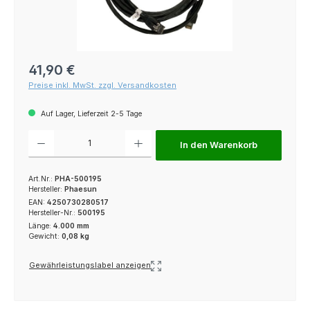
Regulärer Preis:
41,90 €
Preise inkl. MwSt. zzgl. Versandkosten
Auf Lager, Lieferzeit 2-5 Tage
Produkt Anzahl: Gib den gewünschten Wert ein oder benutze die Schaltfl
In den Warenkorb
Art.Nr.:
PHA-500195
Hersteller:
Phaesun
EAN:
4250730280517
Hersteller-Nr.:
500195
Länge:
4.000 mm
Gewicht:
0,08 kg
Gewährleistungslabel anzeigen