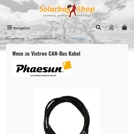
Zum Hauptinhalt springen
Navigation
Komponenten
Installationsmaterial
Datenkabel
Weco zu Victron CAN-Bus Kabel
Bildergalerie überspringen