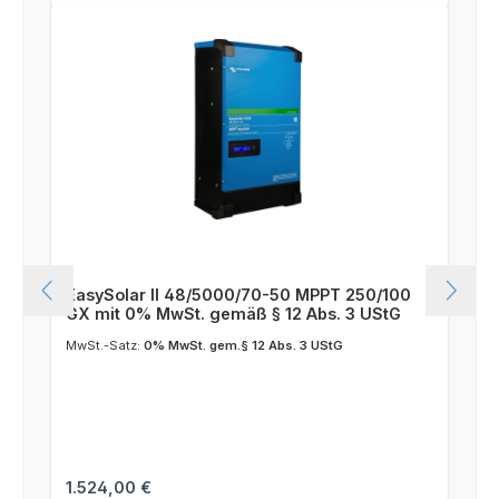
EasySolar II 48/5000/70-50 MPPT 250/100
GX mit 0% MwSt. gemäß § 12 Abs. 3 UStG
MwSt.-Satz:
0% MwSt. gem.§ 12 Abs. 3 UStG
Regulärer Preis:
1.524,00 €