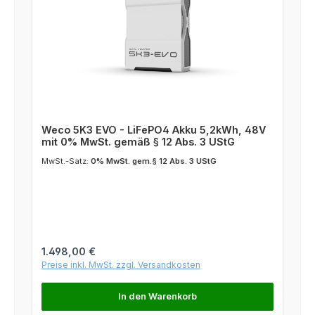
Weco 5K3 EVO - LiFePO4 Akku 5,2kWh, 48V
mit 0% MwSt. gemäß § 12 Abs. 3 UStG
MwSt.-Satz:
0% MwSt. gem.§ 12 Abs. 3 UStG
Regulärer Preis:
1.498,00 €
Preise inkl. MwSt. zzgl. Versandkosten
In den Warenkorb