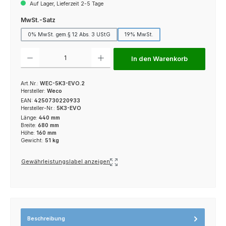
Auf Lager, Lieferzeit 2-5 Tage
auswählen
MwSt.-Satz
0% MwSt. gem.§ 12 Abs. 3 UStG
19% MwSt.
Produkt Anzahl: Gib den gewünschten Wert ein oder benutze die Schaltfl
In den Warenkorb
Art.Nr.:
WEC-5K3-EVO.2
Hersteller:
Weco
EAN:
4250730220933
Hersteller-Nr.:
5K3-EVO
Länge:
440 mm
Breite:
680 mm
Höhe:
160 mm
Gewicht:
51 kg
Gewährleistungslabel anzeigen
Beschreibung