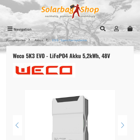
Zum Hauptinhalt springen
Navigation
Komponenten
Akkus
ESS- Speichersysteme
Weco 5K3 EVO - LiFePO4 Akku 5,2kWh, 48V
Bildergalerie überspringen