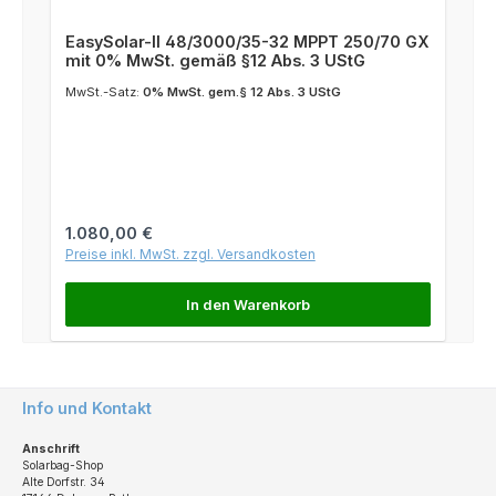
EasySolar-II 48/3000/35-32 MPPT 250/70 GX
mit 0% MwSt. gemäß §12 Abs. 3 UStG
MwSt.-Satz:
0% MwSt. gem.§ 12 Abs. 3 UStG
Regulärer Preis:
1.080,00 €
Preise inkl. MwSt. zzgl. Versandkosten
In den Warenkorb
Info und Kontakt
Anschrift
Solarbag-Shop
Alte Dorfstr. 34