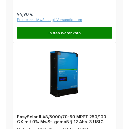
Regulärer Preis:
94,90 €
Preise inkl. MwSt. zzgl. Versandkosten
In den Warenkorb
EasySolar II 48/5000/70-50 MPPT 250/100
GX mit 0% MwSt. gemäß § 12 Abs. 3 UStG