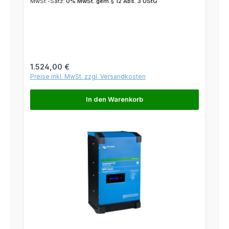
MwSt.-Satz:
0% MwSt. gem.§ 12 Abs. 3 UStG
Regulärer Preis:
1.524,00 €
Preise inkl. MwSt. zzgl. Versandkosten
In den Warenkorb