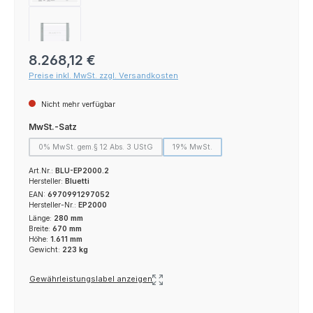
Regulärer Preis:
8.268,12 €
Preise inkl. MwSt. zzgl. Versandkosten
Nicht mehr verfügbar
auswählen
MwSt.-Satz
0% MwSt. gem.§ 12 Abs. 3 UStG
19% MwSt.
(Diese Option ist zurzeit nicht verfügbar.)
(Diese Option ist zurzeit nicht verfügba
Art.Nr.:
BLU-EP2000.2
Hersteller:
Bluetti
EAN:
6970991297052
Hersteller-Nr.:
EP2000
Länge:
280 mm
Breite:
670 mm
Höhe:
1.611 mm
Gewicht:
223 kg
Gewährleistungslabel anzeigen