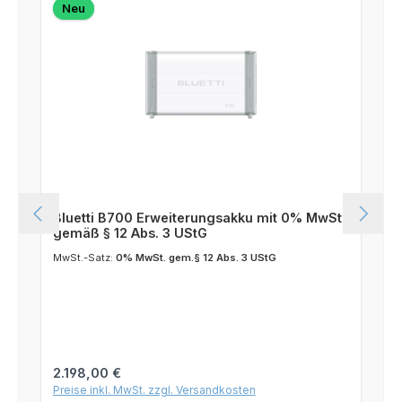
Neu
Bluetti B700 Erweiterungsakku mit 0% MwSt.
gemäß § 12 Abs. 3 UStG
MwSt.-Satz:
0% MwSt. gem.§ 12 Abs. 3 UStG
Regulärer Preis:
2.198,00 €
Preise inkl. MwSt. zzgl. Versandkosten