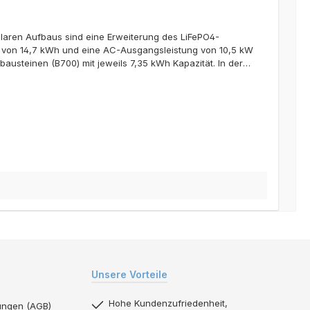
laren Aufbaus sind eine Erweiterung des LiFePO4-
ät von 14,7 kWh und eine AC-Ausgangsleistung von 10,5 kW
usteinen (B700) mit jeweils 7,35 kWh Kapazität. In der
P2000 besteht aus insgesamt 4 Paaren MC4-Steckern. Zwei
richtungen angeschlossen werden. Maximal ist der Anschluss
über die kostenlosen App des Herstellers gesteuert und
Unsere Vorteile
Hohe Kundenzufriedenheit,
ungen (AGB)