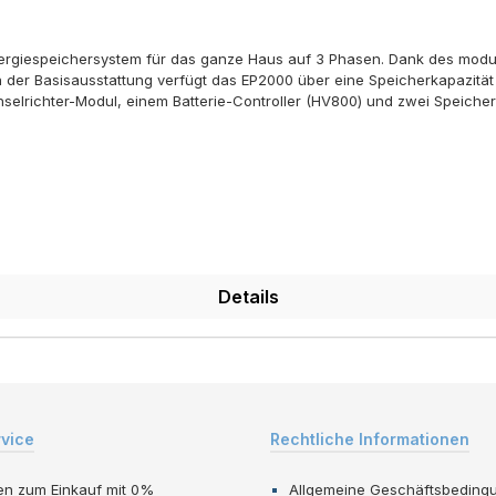
nergiespeichersystem für das ganze Haus auf 3 Phasen. Dank des modu
n der Basisausstattung verfügt das EP2000 über eine Speicherkapazit
lrichter-Modul, einem Batterie-Controller (HV800) und zwei Speicherba
gung eines kleinen Einfamilienhauses geeignet. Der PV-Eingang des E
durch können beispielsweise zwei PV-Felder mit unterschiedlichen Aus
efertern EMS-Controller kann das BLUETTI EP2000 auch aus der Ferne 
dung des Systems über Bluetooth und WiFi.
Details
rvice
Rechtliche Informationen
en zum Einkauf mit 0%
Allgemeine Geschäftsbeding