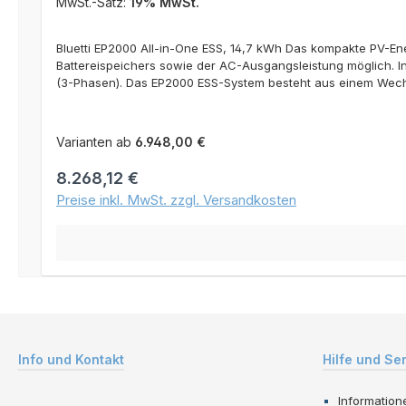
MwSt.-Satz:
19% MwSt.
Bluetti EP2000 All-in-One ESS, 14,7 kWh Das kompakte PV-E
Battereispeichers sowie der AC-Ausgangsleistung möglich. I
(3-Phasen). Das EP2000 ESS-System besteht aus einem Wechse
Basisausstattung ist dieses ESS-System für die Grundversor
Paare sind dabei jeweils einem MPPT-Regler zugeordnet. Da
von 30 kWp PV-Leistung am EP2000 möglich. Über den mitgeli
Varianten ab
6.948,00 €
überwacht werden. Der EMS Controller ermöglicht die Anbin
Regulärer Preis:
8.268,12 €
Preise inkl. MwSt. zzgl. Versandkosten
Info und Kontakt
Hilfe und Se
Information