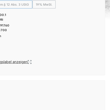
m.§ 12 Abs. 3 UStG
19% MwSt.
(Diese Option ist zurzeit nicht verfügbar.)
(Diese Option ist zurzeit nicht verfügbar.)
00.1
tti
91760
B700
m
g
gslabel anzeigen