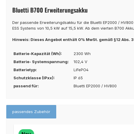
Bluetti B700 Erweiterungsakku
Der passende Erweiterungdsakku für die Bluetti EP2000 / HV800 
ESS Systems von 10,5 kW auf 15,5 kW. Ab dem vierten B700 Akk
Hinweis: Dieses Angebot enthält 0% MwSt. gemäß §12 Abs. 3 
Batterie-Kapazität (Wh):
2300 Wh
Batterie- Systemspannung:
102,4 V
Batterietyp:
LiFePO4
Schutzklasse (IPxx):
IP 65
passend für:
Bluetti EP2000 / HV800
passendes Zubehör
Produktgalerie überspringen
Neu