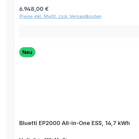
Der EMS Controller ermöglicht die Anbindung des Systems übe
Regulärer Preis:
6.948,00 €
Preise inkl. MwSt. zzgl. Versandkosten
Neu
Bluetti EP2000 All-in-One ESS, 14,7 kWh