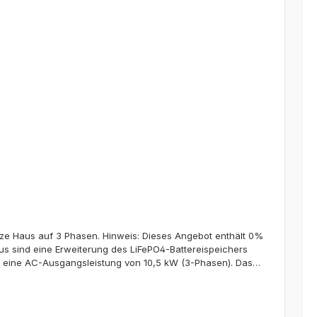
ze Haus auf 3 Phasen. Hinweis: Dieses Angebot enthält 0%
us sind eine Erweiterung des LiFePO4-Battereispeichers
d eine AC-Ausgangsleistung von 10,5 kW (3-Phasen). Das
it jeweils 7,35 kWh Kapazität. In der Basisausstattung ist
sgesamt 4 Paaren MC4-Steckern. Zwei Paare sind dabei
chlossen werden. Maximal ist der Anschluss von 30 kWp PV-
nlosen App des Herstellers gesteuert und überwacht werden.