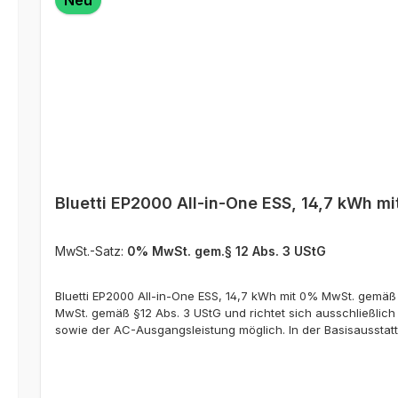
Bluetti EP2000 All-in-One ESS, 14,7 kWh m
MwSt.-Satz:
0% MwSt. gem.§ 12 Abs. 3 UStG
Bluetti EP2000 All-in-One ESS, 14,7 kWh mit 0% MwSt. gemä
MwSt. gemäß §12 Abs. 3 UStG und richtet sich ausschließlic
sowie der AC-Ausgangsleistung möglich. In der Basisausstat
EP2000 ESS-System besteht aus einem Wechselrichter-Modul, e
dieses ESS-System für die Grundversorgung eines kleinen E
jeweils einem MPPT-Regler zugeordnet. Dadurch können beis
Leistung am EP2000 möglich. Über den mitgeliefertern EMS-C