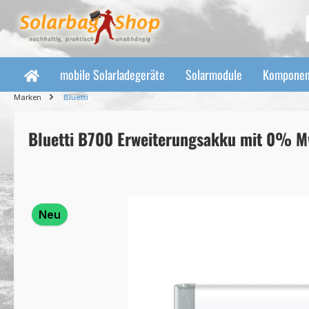
 Hauptinhalt springen
Zur Suche springen
Zur Hauptnavigation springen
mobile Solarladegeräte
Solarmodule
Komponen
Marken
Bluetti
Bluetti B700 Erweiterungsakku mit 0% M
Bildergalerie überspringen
Neu