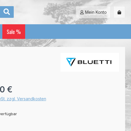
Mein Konto
Sale %
:
00 €
wSt. zzgl. Versandkosten
verfügbar
uswählen