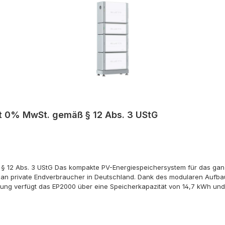
it 0% MwSt. gemäß § 12 Abs. 3 UStG
ß § 12 Abs. 3 UStG Das kompakte PV-Energiespeichersystem für das gan
h an private Endverbraucher in Deutschland. Dank des modularen Aufba
tung verfügt das EP2000 über eine Speicherkapazität von 14,7 kWh un
inem Batterie-Controller (HV800) und zwei Speicherbausteinen (B700) m
infamilienhauses geeignet. Der PV-Eingang des EP2000 besteht aus in
pielsweise zwei PV-Felder mit unterschiedlichen Ausrichtungen anges
ontroller kann das BLUETTI EP2000 auch aus der Ferne über die koste