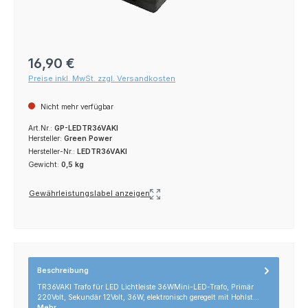
Regulärer Preis:
16,90 €
Preise inkl. MwSt. zzgl. Versandkosten
Nicht mehr verfügbar
Art.Nr.:
GP-LEDTR36VAKI
Hersteller:
Green Power
Hersteller-Nr.:
LEDTR36VAKI
Gewicht:
0,5 kg
Gewährleistungslabel anzeigen
Beschreibung
TR36VAKI Trafo für LED Lichtleiste 36WMini-LED-Trafo, Primär
220Volt, Sekundär 12Volt, 36W, elektronisch geregelt mit Hohlst…
Mehr