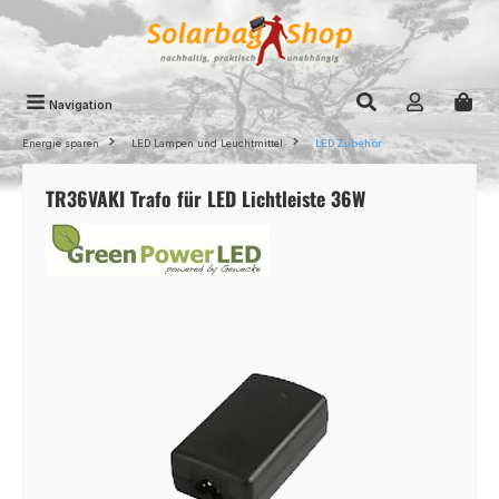
Zum Hauptinhalt springen
Navigation
Energie sparen
LED Lampen und Leuchtmittel
LED Zubehör
TR36VAKI Trafo für LED Lichtleiste 36W
Bildergalerie überspringen