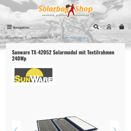
Zum Hauptinhalt springen
Navigation
Solarmodule
Solarmodule 12V
Boots Solarmodule
Sunware TX-42052 Solarmodul mit Textilrahmen
240Wp
Bildergalerie überspringen