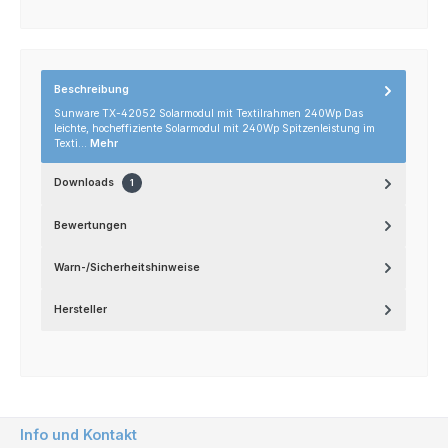
Beschreibung
Sunware TX-42052 Solarmodul mit Textilrahmen 240Wp Das
leichte, hocheffiziente Solarmodul mit 240Wp Spitzenleistung im
Texti…
Mehr
Downloads
1
Bewertungen
Warn-/Sicherheitshinweise
Hersteller
Info und Kontakt