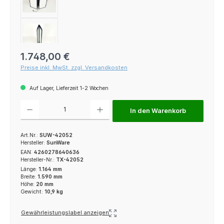
Regulärer Preis:
1.748,00 €
Preise inkl. MwSt. zzgl. Versandkosten
Auf Lager, Lieferzeit 1-2 Wochen
Produkt Anzahl: Gib den gewünschten Wert ein oder benutze die Schaltfl
In den Warenkorb
Art.Nr.:
SUW-42052
Hersteller:
SunWare
EAN:
4260278640636
Hersteller-Nr.:
TX-42052
Länge:
1.164 mm
Breite:
1.590 mm
Höhe:
20 mm
Gewicht:
10,9 kg
Gewährleistungslabel anzeigen