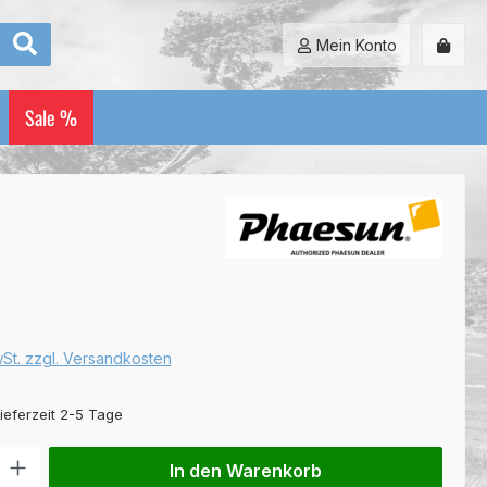
Mein Konto
Sale %
:
€
wSt. zzgl. Versandkosten
ieferzeit 2-5 Tage
l: Gib den gewünschten Wert ein oder benutze die Schaltflächen um
In den Warenkorb