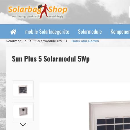
 Hauptinhalt springen
Zur Suche springen
Zur Hauptnavigation springen
mobile Solarladegeräte
Solarmodule
Komponen
Solarmodule
Solarmodule 12V
Haus and Garten
Sun Plus 5 Solarmodul 5Wp
Bildergalerie überspringen