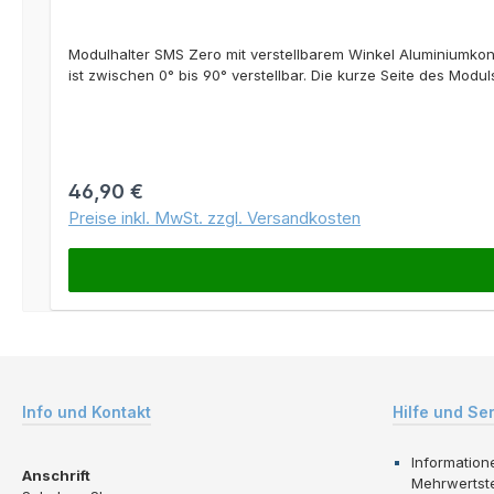
Modulhalter SMS Zero mit verstellbarem Winkel Aluminiumko
ist zwischen 0° bis 90° verstellbar. Die kurze Seite des Modu
Regulärer Preis:
46,90 €
Preise inkl. MwSt. zzgl. Versandkosten
Info und Kontakt
Hilfe und Se
Information
Anschrift
Mehrwertst