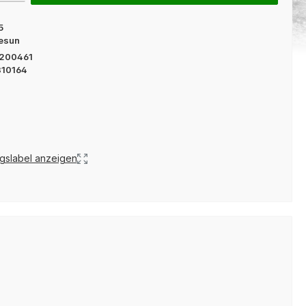
5
esun
200461
310164
gslabel anzeigen