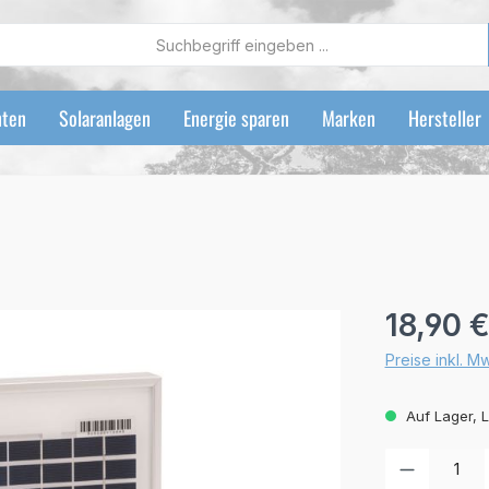
ten
Solaranlagen
Energie sparen
Marken
Hersteller
Regulärer Preis
18,90 
Preise inkl. M
Auf Lager, L
Produkt Anzah