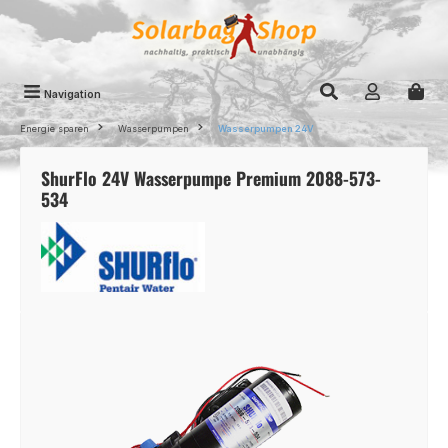
Zum Hauptinhalt springen
Navigation
Energie sparen
Wasserpumpen
Wasserpumpen 24V
ShurFlo 24V Wasserpumpe Premium 2088-573-
534
Bildergalerie überspringen