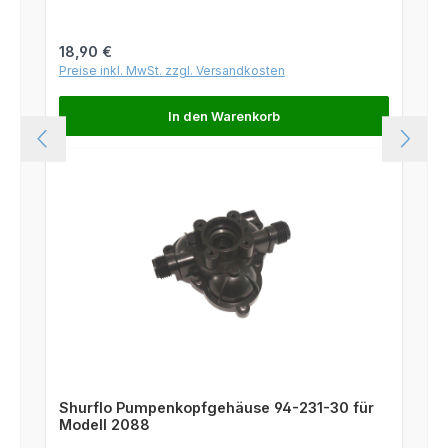
Regulärer Preis:
18,90 €
Preise inkl. MwSt. zzgl. Versandkosten
In den Warenkorb
Shurflo Pumpenkopfgehäuse 94-231-30 für
Modell 2088