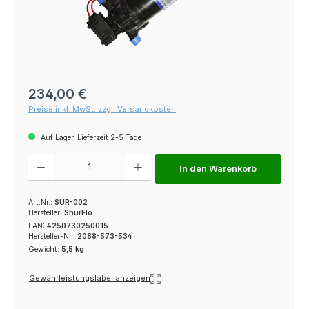
Regulärer Preis:
234,00 €
Preise inkl. MwSt. zzgl. Versandkosten
Auf Lager, Lieferzeit 2-5 Tage
Produkt Anzahl: Gib den gewünschten Wert ein oder benutze die Schaltfl
In den Warenkorb
Art.Nr.:
SUR-002
Hersteller:
ShurFlo
EAN:
4250730250015
Hersteller-Nr.:
2088-573-534
Gewicht:
5,5 kg
Gewährleistungslabel anzeigen