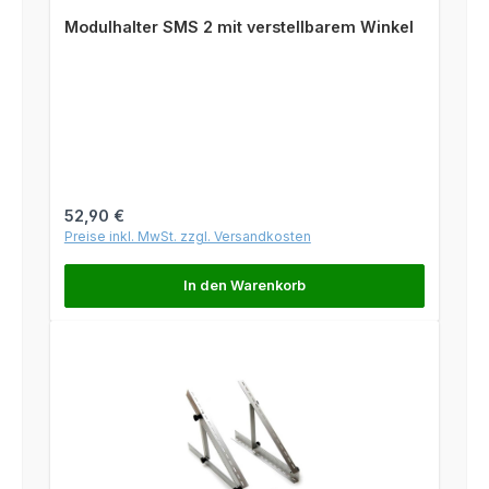
Durchschnittliche Bewertung von 4.8 von 5 Sternen
Modulhalter SMS 2 mit verstellbarem Winkel
Regulärer Preis:
52,90 €
Preise inkl. MwSt. zzgl. Versandkosten
In den Warenkorb