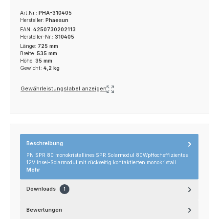
Art.Nr.:
PHA-310405
Hersteller:
Phaesun
EAN:
4250730202113
Hersteller-Nr.:
310405
Länge:
725 mm
Breite:
535 mm
Höhe:
35 mm
Gewicht:
4,2 kg
Gewährleistungslabel anzeigen
Beschreibung
PN SPR 80 monokristallines SPR Solarmodul 80WpHocheffizientes
12V Insel-Solarmodul mit rückseitig kontaktierten monokristall…
Mehr
Downloads
1
Bewertungen