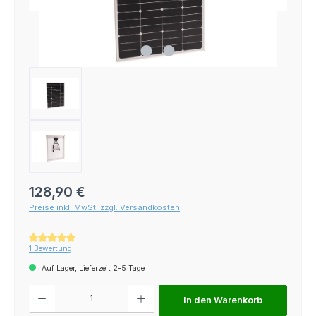
Regulärer Preis:
128,90 €
Preise inkl. MwSt. zzgl. Versandkosten
Durchschnittliche Bewertung von 5 von 5 Sternen
1 Bewertung
Auf Lager, Lieferzeit 2-5 Tage
Produkt Anzahl: Gib den gewünschten Wert ein oder benutze die Schaltfl
In den Warenkorb