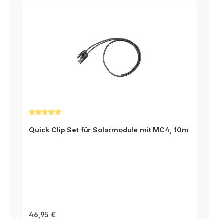
Durchschnittliche Bewertung von 5 von 5 Sternen
Quick Clip Set für Solarmodule mit MC4, 10m
Regulärer Preis:
46,95 €