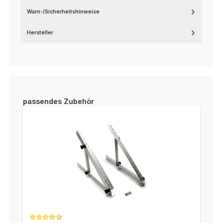
Warn-/Sicherheitshinweise
Hersteller
Produktgalerie überspringen
passendes Zubehör