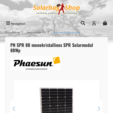
Zum Hauptinhalt springen
Navigation
Solarmodule
Solarmodule 12V
Caravan Solarmodule
PN SPR 80 monokristallines SPR Solarmodul
80Wp
Bildergalerie überspringen