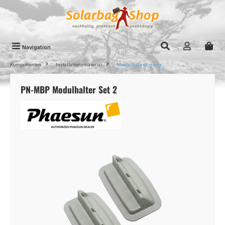
Zum Hauptinhalt springen
Navigation
Komponenten
Installationsmaterial
Modulbefestigung
PN-MBP Modulhalter Set 2
Bildergalerie überspringen