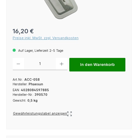
Regulärer Preis:
16,20 €
Preise inkl. MwSt. zzgl. Versandkosten
Auf Lager, Lieferzeit 2-5 Tage
Produkt Anzahl: Gib den gewünschten Wert ein oder benutze die Schaltfl
In den Warenkorb
Art.Nr.:
ACC-058
Hersteller:
Phaesun
EAN:
4028084597885
Hersteller-Nr.:
390570
Gewicht:
0,5 kg
Gewährleistungslabel anzeigen