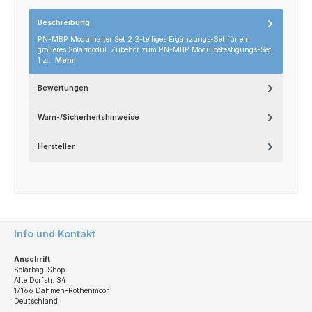
Beschreibung
PN-MBP Modulhalter Set 2 2-teiliges Ergänzungs-Set für ein
größeres Solarmodul. Zubehör zum PN-MBP Modulbefestigungs-Set
1 z…
Mehr
Bewertungen
Warn-/Sicherheitshinweise
Hersteller
Info und Kontakt
Anschrift
Solarbag-Shop
Alte Dorfstr. 34
17166 Dahmen-Rothenmoor
Deutschland