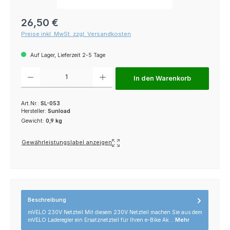
Regulärer Preis:
26,50 €
Preise inkl. MwSt. zzgl. Versandkosten
Auf Lager, Lieferzeit 2-5 Tage
Produkt Anzahl: Gib den gewünschten Wert ein oder benutze die Schaltfl
In den Warenkorb
Art.Nr.:
SL-053
Hersteller:
Sunload
Gewicht:
0,9 kg
Gewährleistungslabel anzeigen
Beschreibung
mVELO 230V Netzteil Mit diesem 230V Netzteil machen Sie aus dem
mVELO Laderegler ein Ersatznetzteil für Ihren e-Bike Ak…
Mehr