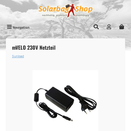
Zum Hauptinhalt springen
Navigation
mVELO 230V Netzteil
Sunload
Bildergalerie überspringen