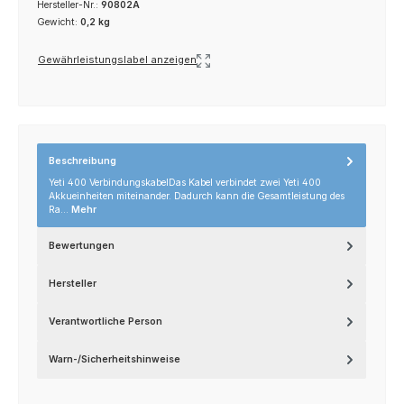
Hersteller-Nr.:
90802A
Gewicht:
0,2 kg
Gewährleistungslabel anzeigen
Beschreibung
Yeti 400 VerbindungskabelDas Kabel verbindet zwei Yeti 400
Akkueinheiten miteinander. Dadurch kann die Gesamtleistung des
Ra…
Mehr
Bewertungen
Hersteller
Verantwortliche Person
Warn-/Sicherheitshinweise