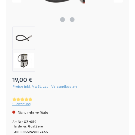
Regulärer Preis:
19,00 €
Preise inkl. MwSt. zzgl. Versandkosten
Durchschnittliche Bewertung von 5 von 5 Sternen
1 Bewertung
Nicht mehr verfügbar
Art.Nr.:
GZ-050
Hersteller:
GoalZero
EAN:
0855249002465