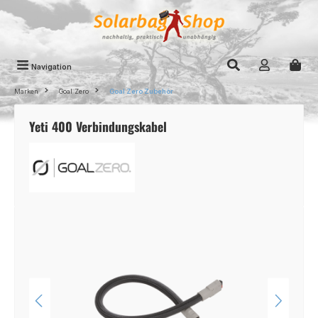
Zum Hauptinhalt springen
Navigation
Marken
Goal Zero
Goal Zero Zubehör
Yeti 400 Verbindungskabel
Bildergalerie überspringen