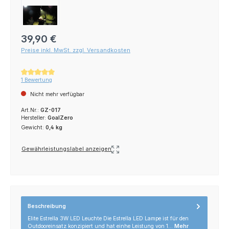
Regulärer Preis:
39,90 €
Preise inkl. MwSt. zzgl. Versandkosten
Durchschnittliche Bewertung von 5 von 5 Sternen
1 Bewertung
Nicht mehr verfügbar
Art.Nr.:
GZ-017
Hersteller:
GoalZero
Gewicht:
0,4 kg
Gewährleistungslabel anzeigen
Beschreibung
Elite Estrella 3W LED Leuchte Die Estrella LED Lampe ist für den
Outdooreinsatz konzipiert und hat einhe Leistung von 1…
Mehr