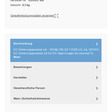
Hersteller-Nr.:
125VDC-6A
Gewicht:
0,1 kg
Gewährleistungslabel anzeigen
Beschreibung
DC Sicherungsautomat 6A - 125Vdc CBI QY-1 (13)D,U2, 6A, 125VDC
DC-Sicherungsautomat 6A für DC-Spannungen bis maximal 12…
Mehr
Bewertungen
Hersteller
Verantwortliche Person
Warn-/Sicherheitshinweise