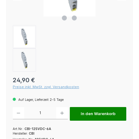
Regulärer Preis:
24,90 €
Preise inkl. MwSt. zzgl. Versandkosten
Auf Lager, Lieferzeit 2-5 Tage
Produkt Anzahl: Gib den gewünschten Wert ein oder benutze die Schaltfl
In den Warenkorb
Art.Nr.:
CBI-125VDC-6A
Hersteller:
CBI