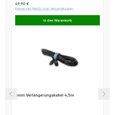
Regulärer Preis:
69,90 €
Preise inkl. MwSt. zzgl. Versandkosten
In den Warenkorb
8mm Verlängerungskabel 4,5m