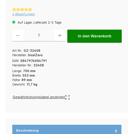
Durchschnittliche Bewertung von 5 von 5 Sternen
4 Bewertungen
Auf Lager, Lieferzeit 2-5 Tage
Produkt Anzahl: Gib den gewünschten Wert ein oder benutze die Schaltfl
In den Warenkorb
Art.Nr.:
GZ-32408
Hersteller:
GoalZero
EAN:
0847974004791
Hersteller-Nr.:
32408
Länge:
700 mm
Breite:
552 mm
Höhe:
89 mm
Gewicht:
11,7 kg
Gewährleistungslabel anzeigen
Beschreibung