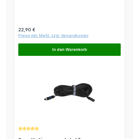
Regulärer Preis:
22,90 €
Preise inkl. MwSt. zzgl. Versandkosten
In den Warenkorb
Durchschnittliche Bewertung von 5 von 5 Sternen