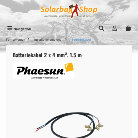
Zum Hauptinhalt springen
Navigation
Komponenten
Installationsmaterial
Batteriekabel
Batteriekabel 2 x 4 mm², 1,5 m
Bildergalerie überspringen