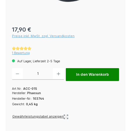
Regulärer Preis:
17,90 €
Preise inkl. MwSt. zzgl. Versandkosten
Durchschnittliche Bewertung von 5 von 5 Sternen
1 Bewertung
Auf Lager, Lieferzeit 2-5 Tage
Produkt Anzahl: Gib den gewünschten Wert ein oder benutze die Schaltfl
In den Warenkorb
Art.Nr.:
ACC-015
Hersteller:
Phaesun
Hersteller-Nr.:
103744
Gewicht:
0,45 kg
Gewährleistungslabel anzeigen