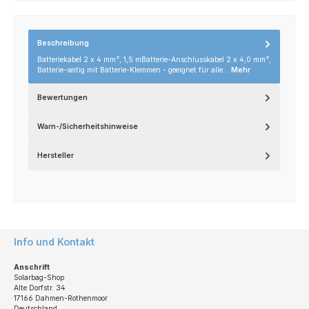
Beschreibung
Batteriekabel 2 x 4 mm², 1,5 mBatterie-Anschlusskabel 2 x 4,0 mm²,
Batterie-seitig mit Batterie-Klemmen - geeignet für alle…
Mehr
Bewertungen
Warn-/Sicherheitshinweise
Hersteller
Info und Kontakt
Anschrift
Solarbag-Shop
Alte Dorfstr. 34
17166 Dahmen-Rothenmoor
Deutschland