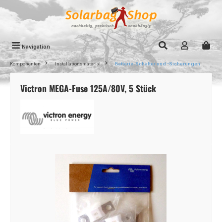
Zum Hauptinhalt springen
Navigation
Komponenten
Installationsmaterial
Batterie-Schalter und -Sicherungen
Victron MEGA-Fuse 125A/80V, 5 Stück
Bildergalerie überspringen