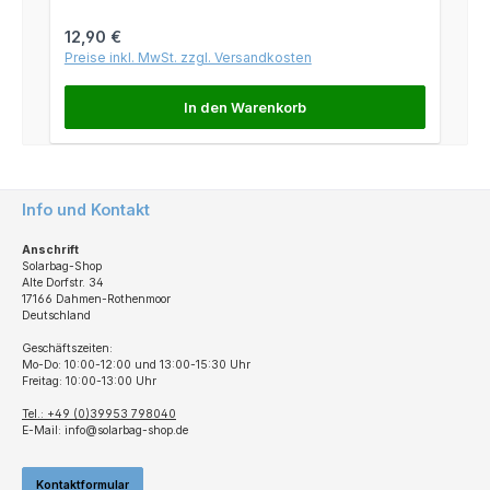
Regulärer Preis:
12,90 €
Preise inkl. MwSt. zzgl. Versandkosten
In den Warenkorb
Info und Kontakt
Anschrift
Solarbag-Shop
Alte Dorfstr. 34
17166 Dahmen-Rothenmoor
Deutschland
Geschäftszeiten:
Mo-Do: 10:00-12:00 und 13:00-15:30 Uhr
Freitag: 10:00-13:00 Uhr
Tel.: +49 (0)39953 798040
E-Mail: info@solarbag-shop.de
Kontaktformular