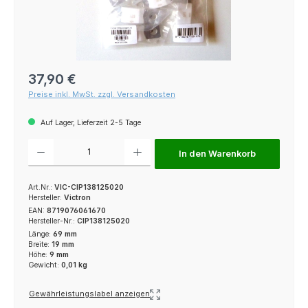
Regulärer Preis:
37,90 €
Preise inkl. MwSt. zzgl. Versandkosten
Auf Lager, Lieferzeit 2-5 Tage
Produkt Anzahl: Gib den gewünschten Wert ein oder benutze die Schaltfl
In den Warenkorb
Art.Nr.:
VIC-CIP138125020
Hersteller:
Victron
EAN:
8719076061670
Hersteller-Nr.:
CIP138125020
Länge:
69 mm
Breite:
19 mm
Höhe:
9 mm
Gewicht:
0,01 kg
Gewährleistungslabel anzeigen