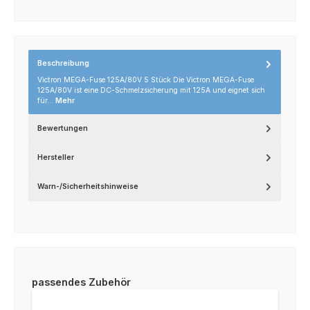
Beschreibung
Victron MEGA-Fuse 125A/80V 5 Stück Die Victron MEGA-Fuse
125A/80V ist eine DC-Schmelzsicherung mit 125A und eignet sich
für…
Mehr
Bewertungen
Hersteller
Warn-/Sicherheitshinweise
Produktgalerie überspringen
passendes Zubehör