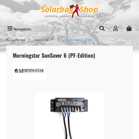
Zum Hauptinhalt springen
Navigation
Komponenten
Elektronik
Solar Laderegler - PWM
Morningstar SunSaver 6 (PF-Edition)
Bildergalerie überspringen