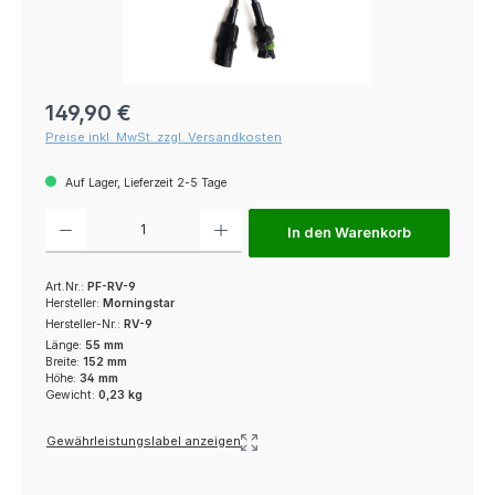
Regulärer Preis:
149,90 €
Preise inkl. MwSt. zzgl. Versandkosten
Auf Lager, Lieferzeit 2-5 Tage
Produkt Anzahl: Gib den gewünschten Wert ein oder benutze die Schaltfl
In den Warenkorb
Art.Nr.:
PF-RV-9
Hersteller:
Morningstar
Hersteller-Nr.:
RV-9
Länge:
55 mm
Breite:
152 mm
Höhe:
34 mm
Gewicht:
0,23 kg
Gewährleistungslabel anzeigen