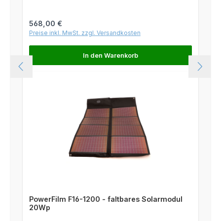
Regulärer Preis:
568,00 €
Preise inkl. MwSt. zzgl. Versandkosten
In den Warenkorb
PowerFilm F16-1200 - faltbares Solarmodul
20Wp