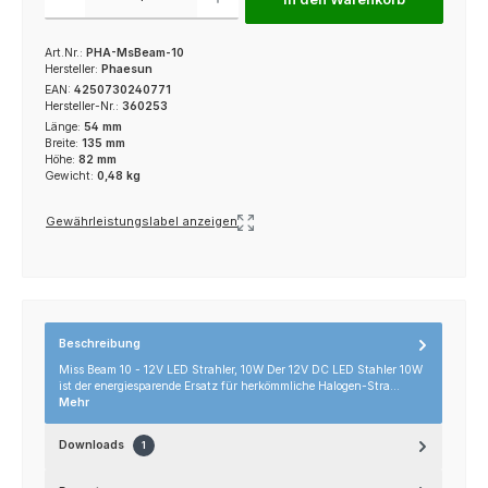
Art.Nr.:
PHA-MsBeam-10
Hersteller:
Phaesun
EAN:
4250730240771
Hersteller-Nr.:
360253
Länge:
54 mm
Breite:
135 mm
Höhe:
82 mm
Gewicht:
0,48 kg
Gewährleistungslabel anzeigen
Beschreibung
Miss Beam 10 - 12V LED Strahler, 10W Der 12V DC LED Stahler 10W
ist der energiesparende Ersatz für herkömmliche Halogen-Stra…
Mehr
Downloads
1