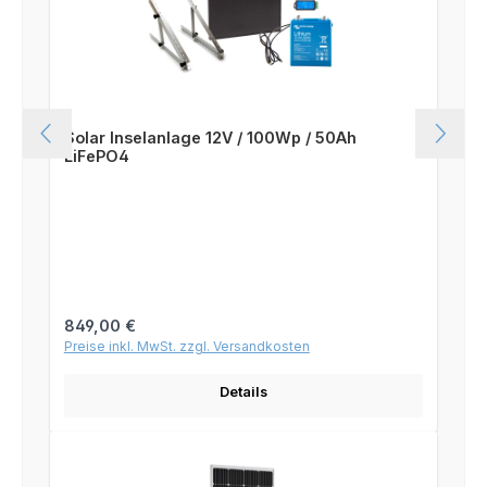
Solar Inselanlage 12V / 100Wp / 50Ah
LiFePO4
Regulärer Preis:
849,00 €
Preise inkl. MwSt. zzgl. Versandkosten
Details