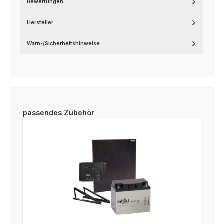
Bewertungen
Hersteller
Warn-/Sicherheitshinweise
Produktgalerie überspringen
passendes Zubehör