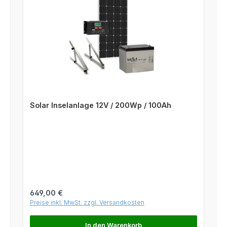
Solar Inselanlage 12V / 200Wp / 100Ah
Regulärer Preis:
649,00 €
Preise inkl. MwSt. zzgl. Versandkosten
In den Warenkorb