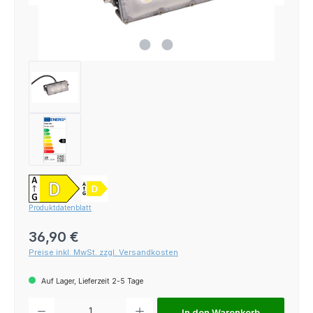
Produktdatenblatt
Regulärer Preis:
36,90 €
Preise inkl. MwSt. zzgl. Versandkosten
Auf Lager, Lieferzeit 2-5 Tage
Produkt Anzahl: Gib den gewünschten Wert ein oder benutze die Schaltfl
In den Warenkorb