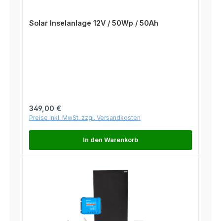
Solar Inselanlage 12V / 50Wp / 50Ah
Regulärer Preis:
349,00 €
Preise inkl. MwSt. zzgl. Versandkosten
In den Warenkorb