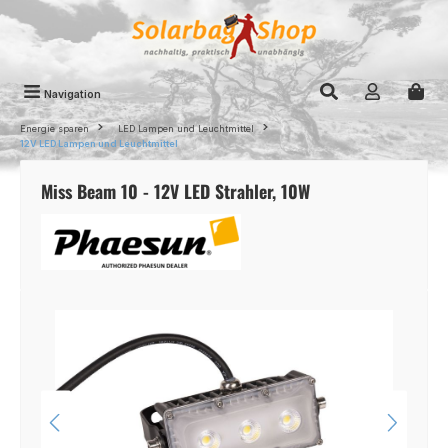
Zum Hauptinhalt springen
Navigation
Energie sparen
LED Lampen und Leuchtmittel
12V LED Lampen und Leuchtmittel
Miss Beam 10 - 12V LED Strahler, 10W
Bildergalerie überspringen