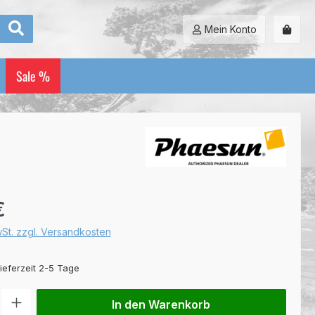
Mein Konto
Sale %
:
€
wSt. zzgl. Versandkosten
ieferzeit 2-5 Tage
l: Gib den gewünschten Wert ein oder benutze die Schaltflächen um
In den Warenkorb