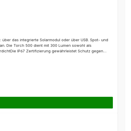
 über das integrierte Solarmodul oder über USB. Spot- und
n an. Die Torch 500 dient mit 300 Lumen sowohl als
rdichtDie IP67 Zertifizierung gewährleistet Schutz gegen
ls Notbeleuchtung oder zum Mitnehmen bei Outdoor-
te 5200mAh Akku versorgt Sie mit ausreichender Leistung, um
nDas eingebaute Solarpanel und der USB-C-Eingang
ales Zubehör): 4-6 Std.Integriertes Solar Panel: 23-46
zu 1A (max. 5W)Batterie:Typ: Lithium-Ionen-NMCKapazität: 17,8
 integriertLieferumfang: 1 x TORCH LED Leuchte mit