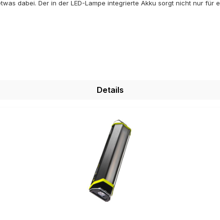
k etwas dabei. Der in der LED-Lampe integrierte Akku sorgt nicht nur f
ine USB-Geräte nachladen. Die Sun Shine kann über das mitgelieferte
en. Gesamtgewicht aller Komponenten inkl. Kabel: 540 g
Details