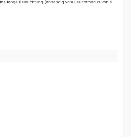
ür eine lange Beleuchtung (abhängig vom Leuchtmodus von 6 h
 Solarmodul mit 5m Anschlusskabel völlig unabhängig vom