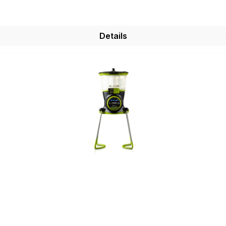
 Stufe
Details