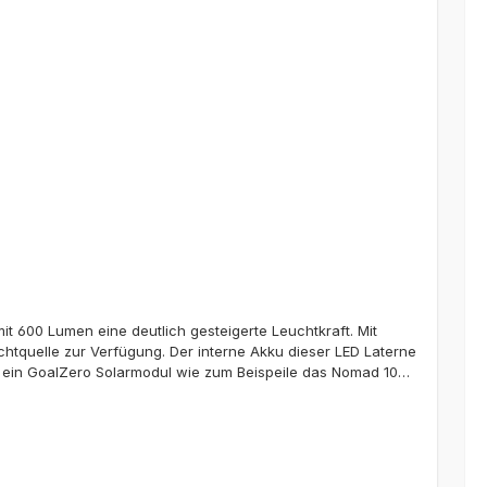
t 600 Lumen eine deutlich gesteigerte Leuchtkraft. Mit
chtquelle zur Verfügung. Der interne Akku dieser LED Laterne
er ein GoalZero Solarmodul wie zum Beispeile das Nomad 10
n. Die Helligkeit der Laterne kann in mehreren Stufen
in eine Richtung. Aber die Lighthpouse ist nicht nur eine
Smartphones und anderen USB-Endgeräten verwendet werden.
Smartphones.Laufzeiten: Einseitig beleuchtet (niedrige
htet (hohe Leistung): 2,5 Std. Handkurbel: 1 W (Kurbeln bei