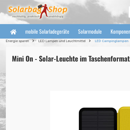
 Hauptinhalt springen
Zur Suche springen
Zur Hauptnavigation springen
mobile Solarladegeräte
Solarmodule
Komponen
Energie sparen
LED Lampen und Leuchtmittel
LED Campinglampen
Mini On - Solar-Leuchte im Taschenformat
Bildergalerie überspringen