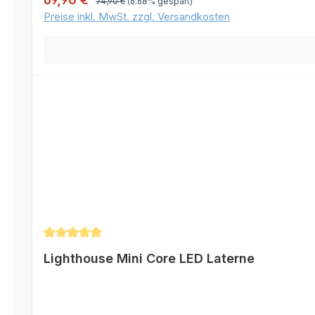
74,90 €
(6.68% gespart)
120 U/min) 1 Minute Kurbeln = 10 Minuten Licht auf niedriger
Preise inkl. MwSt. zzgl. Versandkosten
Durchschnittliche Bewertung von 5 von 5 Sternen
Lighthouse Mini Core LED Laterne