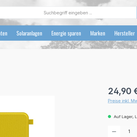
ten
Solaranlagen
Energie sparen
Marken
Hersteller
Regulärer Preis
24,90 
Preise inkl. M
Auf Lager, L
Produkt Anzah