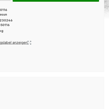
0116
esun
230246
350116
kg
gslabel anzeigen