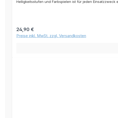
Helligkeitsstufen und Farbspielen ist für jeden Einsatzzwec
bis zu 14 h), sondern kann auch Smartphones und andere kle
Stromnetz oder einem USB-Steckernetzteil nachgeladen werd
Regulärer Preis:
24,90 €
Preise inkl. MwSt. zzgl. Versandkosten