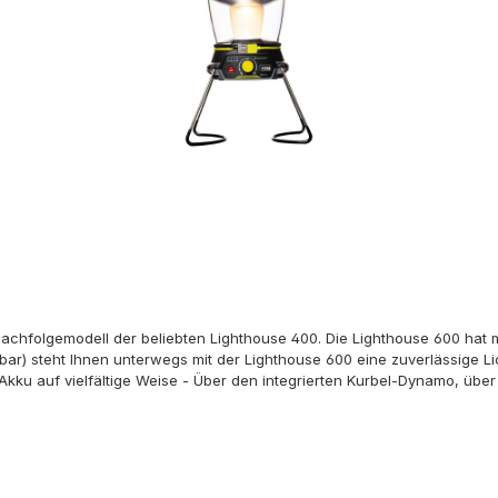
achfolgemodell der beliebten Lighthouse 400. Die Lighthouse 600 hat mi
ar) steht Ihnen unterwegs mit der Lighthouse 600 eine zuverlässige Li
n Akku auf vielfältige Weise - Über den integrierten Kurbel-Dynamo, üb
t neben der Standard-Weißlichtfunktion über eine rote Warnblinkfunktio
iermit kann eine LED abgeschaltet werden. Die Laterne strahlt dann nur 
1,5A) kann der interne Akku der Lighthouse 600 auch zum Laden von 
 Strom hat eine Kapazität von 18,7 Wh - ausreichend für alle aktuelle 
d. Beidseitig beleuchtet (niedrige Leistung): 18 Std. Beidseitig beleuc