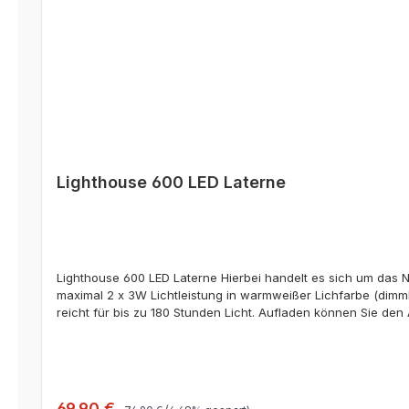
Lighthouse 600 LED Laterne
Lighthouse 600 LED Laterne Hierbei handelt es sich um das N
maximal 2 x 3W Lichtleistung in warmweißer Lichfarbe (dimmb
reicht für bis zu 180 Stunden Licht. Aufladen können Sie de
(optional) oder über USB (USB Ladekabel). Die Laterne verfüg
geregelt werden. Praktisch ist auch die DualLight-Funktion. H
praktische Laterne. Ausgestattet mit einem USB-Ausgang (
Der USB-Ausgang der Lighthouse Laterne liefert max. 1.500mA
Leistung): 32 Std. Einseitig beleuchtet (hohe Leistung): 5 St
Regulärer Preis:
Verkaufspreis:
69,90 €