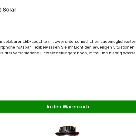
 Solar
insetzbarer LED-Leuchte mit zwei unterschiedlichen Lademöglichkeiten:
martphone nutzbar.FlexibelPassen Sie ihr Licht den jeweiligen Situatione
s drei verschiedene Lichteinstellungen: hoch, mittel und niedrig.Wasse
ndestens 30 Minuten in bis zu 1 Meter tiefes Wasser stand. Perfekt a
e oder bei der Campingausrüstung.In Verbindung bleibenDer verbesser
r um die Akkuleistung deines Tablets zu verlängern.Überall auflade
en an einem beliebigen USB-Anschluss.Ladezeiten:über Nomad 10 (optin
V, bis zu 2.1 A (max. 10.5W), geregeltUSB-C-Anschluss (input): 5V, bis 
anagement System: Schutz beim Laden und bei niedrigem Batteriestand
In den Warenkorb