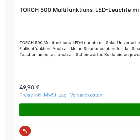
TORCH 500 Multifunktions-LED-Leuchte mit
TORCH 500 Multifunktions-LED-Leuchte mit Solar Universell e
Flutlichtfunktion. Auch als kleine Solarladestation für das S
Taschenlampe, als auch als Scheinwerfer. Beide bieten jeweil
Staub, Sand und Schutt und hält sogar dem Eintauchen für mi
Abenteuern. Die Torch 500 ist ein Must-Have in jeder Tasch
Smartphones und Kopflampen mehrfach wieder aufzuladen ode
ermöglichen das Aufladen mittels Sonnenenergie und das Lad
Std.USB: 4 Std.Ein- und Ausgänge:USB-A-Anschluss (output): 5
Regulärer Preis:
49,90 €
Wh (3,6V, 5200 mAh)Bei Lagerung alle 3-6 Monate aufladenM
Preise inkl. MwSt. zzgl. Versandkosten
integriertem Solarmodul
Rabatt
%