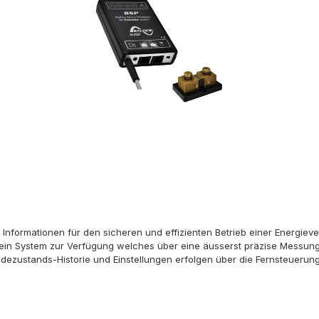
Informationen für den sicheren und effizienten Betrieb einer Energieve
 ein System zur Verfügung welches über eine äusserst präzise Messun
adezustands-Historie und Einstellungen erfolgen über die Fernsteuer
 Es können 17 verschiedene Messwerte angezeigt werden, zum Beispie
 Batterietemperatur (°C oder °F)Die BSP sind für Batteriespannungen 12
unt 500 A, 5m Kommunikationskabel sowie 2m Batterie-Verbindungska