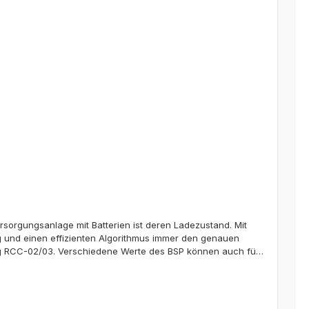
rsorgungsanlage mit Batterien ist deren Ladezustand. Mit
g und einen effizienten Algorithmus immer den genauen
ung RCC-02/03. Verschiedene Werte des BSP können auch für
l:1. Ladezustand (SOC, %)2. Batteriespannung (V)3.
, 24 und 48 V geeignet und sind mit einem 500A Shunt für die
bel.