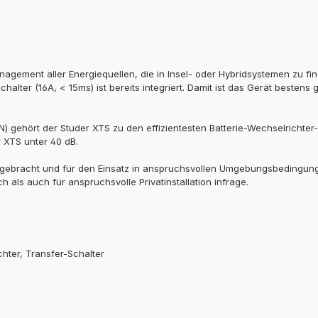
nagement aller Energiequellen, die in Insel- oder Hybridsystemen zu fi
halter (16A, < 15ms) ist bereits integriert. Damit ist das Gerät bestens g
) gehört der Studer XTS zu den effizientesten Batterie-Wechselrichte
r XTS unter 40 dB.
gebracht und für den Einsatz in anspruchsvollen Umgebungsbedingunge
als auch für anspruchsvolle Privatinstallation infrage.
chter, Transfer-Schalter