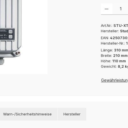
Produkt Anzah
Art.Nr.:
STU-XT
Hersteller:
Stu
EAN:
4250730
Hersteller-Nr.:
Länge:
310 m
Breite:
210 mm
Höhe:
110 mm
Gewicht:
8,2 k
Gewährleistun
Warn-/Sicherheitshinweise
Hersteller